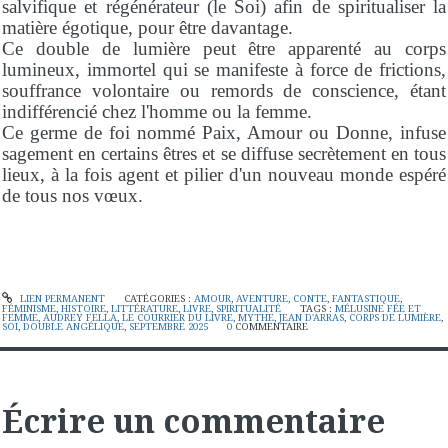
salvifique et régénérateur (le Soi) afin de spiritualiser la
matière égotique, pour être davantage.
Ce double de lumière peut être apparenté au corps
lumineux, immortel qui se manifeste à force de frictions,
souffrance volontaire ou remords de conscience, étant
indifférencié chez l'homme ou la femme.
Ce germe de foi nommé Paix, Amour ou Donne, infuse
sagement en certains êtres et se diffuse secrètement en tous
lieux, à la fois agent et pilier d'un nouveau monde espéré
de tous nos vœux.
LIEN PERMANENT
CATÉGORIES :
AMOUR
,
AVENTURE
,
CONTE
,
FANTASTIQUE
,
FÉMINISME
,
HISTOIRE
,
LITTÉRATURE
,
LIVRE
,
SPIRITUALITÉ
TAGS :
MÉLUSINE FÉE ET
FEMME
,
AUDREY FELLA
,
LE COURRIER DU LIVRE
,
MYTHE
,
JEAN D'ARRAS
,
CORPS DE LUMIÈRE
,
SOI
,
DOUBLE ANGÉLIQUE
,
SEPTEMBRE 2025
0
COMMENTAIRE
Écrire un commentaire