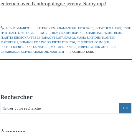
entretien avec l'anthropologue jeremy Narby.mp3
LIEN PERMANENT
CATÉGORIES :
CHAMANISME
,
ECOLOGIE
,
ENTRETIEN AUDIO
,
LIVRE
,
SPIRITUALITÉ
,
VOYAGE
TAGS :
JEREMY NARBY
,
RAPHAEL CHANCHARI PIZURI
,
DEUX
PLANTES ENSEIGNANTES LE TABAC ET L'AYAHUASCA
,
MAMA ÉDITIONS
,
PLANTES
MAÎTRESSES
,
ÉCHANGE DE SAVOIRS
,
ENTRETIEN 2009
,
LE SERPENT COSMIQUE
,
L'INTELLIGENCE DANS LA NATURE
,
MAURICE DANTEC
,
CONVERSATION AUTOUR DE
L'AYAHUASCA
,
OLIVIER CHAMBON
,
MARS 2021
0
COMMENTAIRE
Rechercher
À propos