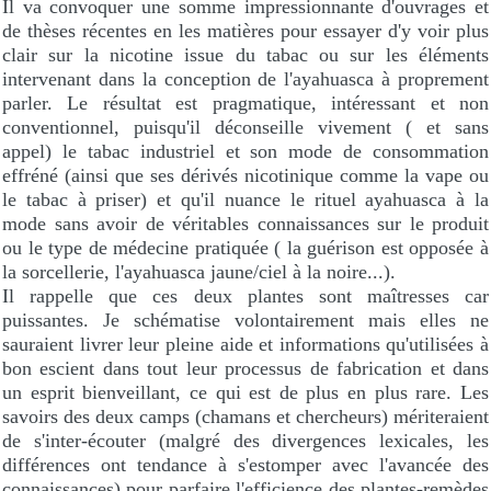
Il va convoquer une somme impressionnante d'ouvrages et
de thèses récentes en les matières pour essayer d'y voir plus
clair sur la nicotine issue du tabac ou sur les éléments
intervenant dans la conception de l'ayahuasca à proprement
parler. Le résultat est pragmatique, intéressant et non
conventionnel, puisqu'il déconseille vivement ( et sans
appel) le tabac industriel et son mode de consommation
effréné (ainsi que ses dérivés nicotinique comme la vape ou
le tabac à priser) et qu'il nuance le rituel ayahuasca à la
mode sans avoir de véritables connaissances sur le produit
ou le type de médecine pratiquée ( la guérison est opposée à
la sorcellerie, l'ayahuasca jaune/ciel à la noire...).
Il rappelle que ces deux plantes sont maîtresses car
puissantes. Je schématise volontairement mais elles ne
sauraient livrer leur pleine aide et informations qu'utilisées à
bon escient dans tout leur processus de fabrication et dans
un esprit bienveillant, ce qui est de plus en plus rare. Les
savoirs des deux camps (chamans et chercheurs) mériteraient
de s'inter-écouter (malgré des divergences lexicales, les
différences ont tendance à s'estomper avec l'avancée des
connaissances) pour parfaire l'efficience des plantes-remèdes