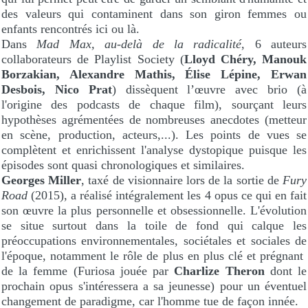
des valeurs qui contaminent dans son giron femmes ou
enfants rencontrés ici ou là.
Dans
Mad Max, au-delà de la radicalité
, 6 auteurs
collaborateurs de Playlist Society (
Lloyd Chéry, Manouk
Borzakian, Alexandre Mathis, Élise Lépine, Erwan
Desbois, Nico Prat
) dissèquent l’œuvre avec brio (à
l'origine des podcasts de chaque film), sourçant leurs
hypothèses agrémentées de nombreuses anecdotes (metteur
en scène, production, acteurs,...). Les points de vues se
complètent et enrichissent l'analyse dystopique puisque les
épisodes sont quasi chronologiques et similaires.
Georges Miller
, taxé de visionnaire lors de la sortie de
Fury
Road
(2015), a réalisé intégralement les 4 opus ce qui en fait
son œuvre la plus personnelle et obsessionnelle. L'évolution
se situe surtout dans la toile de fond qui calque les
préoccupations environnementales, sociétales et sociales de
l'époque, notamment le rôle de plus en plus clé et prégnant
de la femme (Furiosa jouée par
Charlize Theron
dont le
prochain opus s'intéressera a sa jeunesse) pour un éventuel
changement de paradigme, car l'homme tue de façon innée.