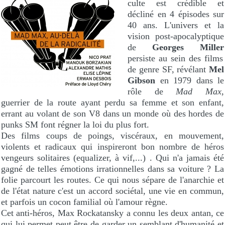
culte est crédible et
décliné en 4 épisodes sur
40 ans. L'univers et la
vision post-apocalyptique
de
Georges Miller
persiste au sein des films
de genre SF, révélant
Mel
Gibson
en 1979 dans le
rôle de
Mad Max
,
guerrier de la route ayant perdu sa femme et son enfant,
errant au volant de son V8 dans un monde où des hordes de
punks SM font régner la loi du plus fort.
Des films coups de poings, viscéraux, en mouvement,
violents et radicaux qui inspireront bon nombre de héros
vengeurs solitaires (equalizer, à vif,...) . Qui n'a jamais été
gagné de telles émotions irrationnelles dans sa voiture ? La
folie parcourt les routes. Ce qui nous sépare de l'anarchie et
de l'état nature c'est un accord sociétal, une vie en commun,
et parfois un cocon familial où l'amour règne.
Cet anti-héros, Max Rockatansky a connu les deux antan, ce
qui lui permet peut être de garder un semblant d'humanité et