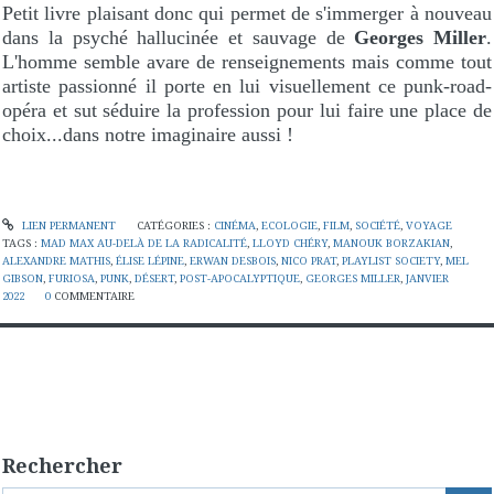
Petit livre plaisant donc qui permet de s'immerger à nouveau
dans la psyché hallucinée et sauvage de
Georges Miller
.
L'homme semble avare de renseignements mais comme tout
artiste passionné il porte en lui visuellement ce punk-road-
opéra et sut séduire la profession pour lui faire une place de
choix...dans notre imaginaire aussi !
LIEN PERMANENT
CATÉGORIES :
CINÉMA
,
ECOLOGIE
,
FILM
,
SOCIÉTÉ
,
VOYAGE
TAGS :
MAD MAX AU-DELÀ DE LA RADICALITÉ
,
LLOYD CHÉRY
,
MANOUK BORZAKIAN
,
ALEXANDRE MATHIS
,
ÉLISE LÉPINE
,
ERWAN DESBOIS
,
NICO PRAT
,
PLAYLIST SOCIETY
,
MEL
GIBSON
,
FURIOSA
,
PUNK
,
DÉSERT
,
POST-APOCALYPTIQUE
,
GEORGES MILLER
,
JANVIER
2022
0
COMMENTAIRE
Rechercher