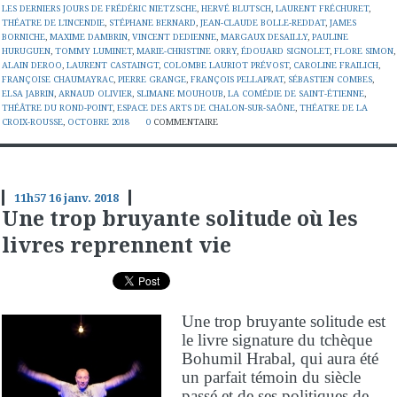
LES DERNIERS JOURS DE FRÉDÉRIC NIETZSCHE
,
HERVÉ BLUTSCH
,
LAURENT FRÉCHURET
,
THÉATRE DE L'INCENDIE
,
STÉPHANE BERNARD
,
JEAN-CLAUDE BOLLE-REDDAT
,
JAMES
BORNICHE
,
MAXIME DAMBRIN
,
VINCENT DEDIENNE
,
MARGAUX DESAILLY
,
PAULINE
HURUGUEN
,
TOMMY LUMINET
,
MARIE-CHRISTINE ORRY
,
ÉDOUARD SIGNOLET
,
FLORE SIMON
,
ALAIN DEROO
,
LAURENT CASTAINGT
,
COLOMBE LAURIOT PRÉVOST
,
CAROLINE FRAILICH
,
FRANÇOISE CHAUMAYRAC
,
PIERRE GRANGE
,
FRANÇOIS PELLAPRAT
,
SÉBASTIEN COMBES
,
ELSA JABRIN
,
ARNAUD OLIVIER
,
SLIMANE MOUHOUB
,
LA COMÉDIE DE SAINT-ÉTIENNE
,
THÉÂTRE DU ROND-POINT
,
ESPACE DES ARTS DE CHALON-SUR-SAÔNE
,
THÉATRE DE LA
CROIX-ROUSSE
,
OCTOBRE 2018
0
COMMENTAIRE
11h57
16
janv. 2018
Une trop bruyante solitude où les
livres reprennent vie
Une trop bruyante solitude est
le livre signature du tchèque
Bohumil Hrabal, qui aura été
un parfait témoin du siècle
passé et de ses politiques de