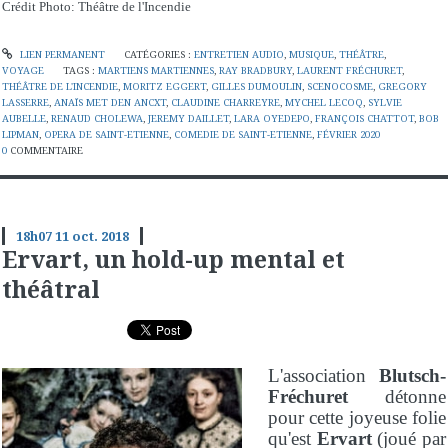
Crédit Photo: Théâtre de l'Incendie
LIEN PERMANENT
CATÉGORIES :
ENTRETIEN AUDIO
,
MUSIQUE
,
THÉÂTRE
,
VOYAGE
TAGS :
MARTIENS MARTIENNES
,
RAY BRADBURY
,
LAURENT FRÉCHURET
,
THÉÂTRE DE L'INCENDIE
,
MORITZ EGGERT
,
GILLES DUMOULIN
,
SCENOCOSME
,
GREGORY
LASSERRE
,
ANAÏS MET DEN ANCXT
,
CLAUDINE CHARREYRE
,
MYCHEL LECOQ
,
SYLVIE
AUBELLE
,
RENAUD CHOLEWA
,
JEREMY DAILLET
,
LARA OYEDEPO
,
FRANÇOIS CHATTOT
,
BOB
LIPMAN
,
OPERA DE SAINT-ETIENNE
,
COMEDIE DE SAINT-ETIENNE
,
FÉVRIER 2020
0
COMMENTAIRE
18h07
11
oct. 2018
Ervart, un hold-up mental et
théâtral
L'association
Blutsch-
Fréchuret
détonne
pour cette joyeuse folie
qu'est
Ervart
(joué par