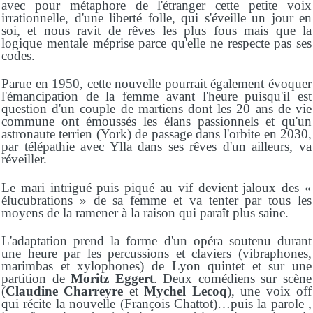
avec pour métaphore de l'étranger cette petite voix
irrationnelle, d'une liberté folle, qui s'éveille un jour en
soi, et nous ravit de rêves les plus fous mais que la
logique mentale méprise parce qu'elle ne respecte pas ses
codes.
Parue en 1950, cette nouvelle pourrait également évoquer
l'émancipation de la femme avant l'heure puisqu'il est
question d'un couple de martiens dont les 20 ans de vie
commune ont émoussés les élans passionnels et qu'un
astronaute terrien (York) de passage dans l'orbite en 2030,
par télépathie avec Ylla dans ses rêves d'un ailleurs, va
réveiller.
Le mari intrigué puis piqué au vif devient jaloux des «
élucubrations » de sa femme et va tenter par tous les
moyens de la ramener à la raison qui paraît plus saine.
L'adaptation prend la forme d'un opéra soutenu durant
une heure par les percussions et claviers (vibraphones,
marimbas et xylophones) de Lyon quintet et sur une
partition de
Moritz Eggert
. Deux comédiens sur scène
(
Claudine Charreyre
et
Mychel Lecoq
), une voix off
qui récite la nouvelle (François Chattot)…puis la parole ,