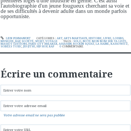
premières loges d'une industrie en germe. C'est aussi
l'autobiographie d'un jeune fougueux cherchant sa voie et
de ses difficultés à devenir adulte dans un monde parfois
opportuniste.
LIEN PERMANENT
CATÉGORIES :
ART
,
ARTS MARTIAUX
,
HISTOIRE
,
LIVRE
,
LOISIRS
,
MUSIQUE
,
RAP
,
SOCIÉTÉ
,
SPORT
,
VOYAGE
TAGS :
SOLO
,
NOTE MON NOM SUR TA LISTE
,
MASSOT ÉDITIONS
,
PARIS CITY BREAKER
,
ASSASSIN
,
ROCKIN SQUAT
,
LA HAINE
,
KASSOWITZ
,
SOIRÉES TOXIC
,
JIU-JITSU
,
HIP HOP
,
RAP
0
COMMENTAIRE
Écrire un commentaire
Votre adresse email ne sera pas publiée