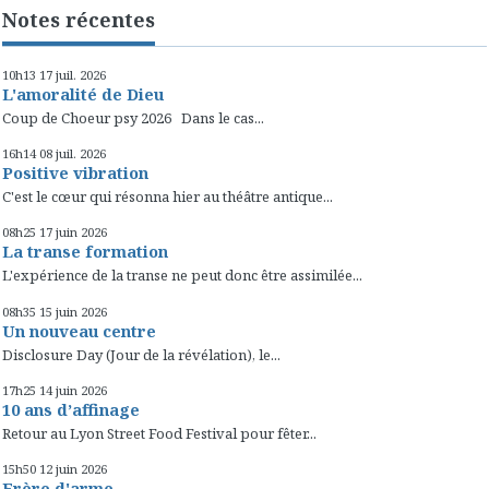
Notes récentes
10h13
17
juil. 2026
L'amoralité de Dieu
Coup de Choeur psy 2026 Dans le cas...
16h14
08
juil. 2026
Positive vibration
C'est le cœur qui résonna hier au théâtre antique...
08h25
17
juin 2026
La transe formation
L'expérience de la transe ne peut donc être assimilée...
08h35
15
juin 2026
Un nouveau centre
Disclosure Day (Jour de la révélation), le...
17h25
14
juin 2026
10 ans d’affinage
Retour au Lyon Street Food Festival pour fêter...
15h50
12
juin 2026
Frère d'arme