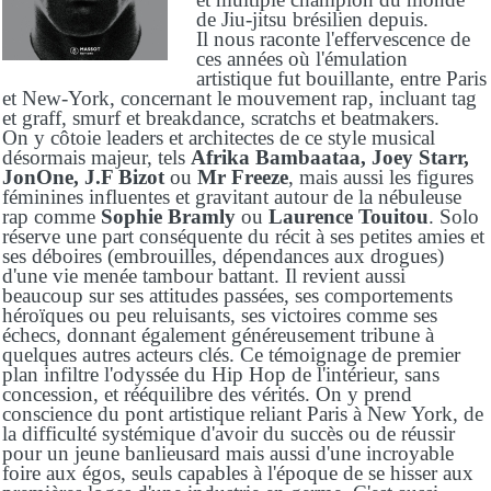
de Jiu-jitsu brésilien depuis.
Il nous raconte l'effervescence de
ces années où l'émulation
artistique fut bouillante, entre Paris
et New-York, concernant le mouvement rap, incluant tag
et graff, smurf et breakdance, scratchs et beatmakers.
On y côtoie leaders et architectes de ce style musical
désormais majeur, tels
Afrika Bambaataa, Joey Starr,
JonOne, J.F Bizot
ou
Mr Freeze
, mais aussi les figures
féminines influentes et gravitant autour de la nébuleuse
rap comme
Sophie Bramly
ou
Laurence Touitou
. Solo
réserve une part conséquente du récit à ses petites amies et
ses déboires (embrouilles, dépendances aux drogues)
d'une vie menée tambour battant. Il revient aussi
beaucoup sur ses attitudes passées, ses comportements
héroïques ou peu reluisants, ses victoires comme ses
échecs, donnant également généreusement tribune à
quelques autres acteurs clés. Ce témoignage de premier
plan infiltre l'odyssée du Hip Hop de l'intérieur, sans
concession, et rééquilibre des vérités. On y prend
conscience du pont artistique reliant Paris à New York, de
la difficulté systémique d'avoir du succès ou de réussir
pour un jeune banlieusard mais aussi d'une incroyable
foire aux égos, seuls capables à l'époque de se hisser aux