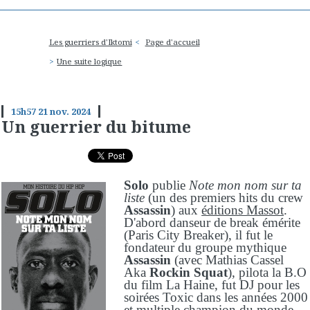
Les guerriers d'Iktomi
Page d'accueil
Une suite logique
15h57
21
nov. 2024
Un guerrier du bitume
Solo
publie
Note mon nom sur ta
liste
(un des premiers hits du crew
Assassin
) aux
éditions Massot
.
D'abord danseur de break émérite
(Paris City Breaker), il fut le
fondateur du groupe mythique
Assassin
(avec Mathias Cassel
Aka
Rockin Squat
), pilota la B.O
du film La Haine, fut DJ pour les
soirées Toxic dans les années 2000
et multiple champion du monde