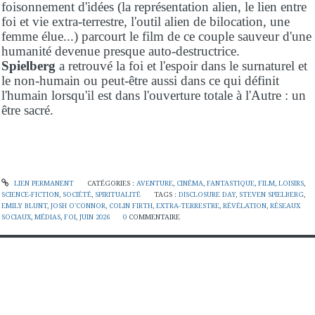
foisonnement d'idées (la représentation alien, le lien entre
foi et vie extra-terrestre, l'outil alien de bilocation, une
femme élue...) parcourt le film de ce couple sauveur d'une
humanité devenue presque auto-destructrice.
Spielberg
a retrouvé la foi et l'espoir dans le surnaturel et
le non-humain ou peut-être aussi dans ce qui définit
l'humain lorsqu'il est dans l'ouverture totale à l'Autre : un
être sacré.
LIEN PERMANENT
CATÉGORIES :
AVENTURE
,
CINÉMA
,
FANTASTIQUE
,
FILM
,
LOISIRS
,
SCIENCE-FICTION
,
SOCIÉTÉ
,
SPIRITUALITÉ
TAGS :
DISCLOSURE DAY
,
STEVEN SPIELBERG
,
EMILY BLUNT
,
JOSH O'CONNOR
,
COLIN FIRTH
,
EXTRA-TERRESTRE
,
RÉVÉLATION
,
RÉSEAUX
SOCIAUX
,
MÉDIAS
,
FOI
,
JUIN 2026
0
COMMENTAIRE