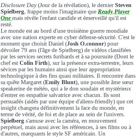
Disclosure Day
(Jour de la révélation), le dernier
Steven
Spielberg
, frappe moins l'imaginaire que
Ready Player
One
mais révèle l'enfant candide et émerveillé qu'il est
resté.
Le monde est au bord d'une troisième guerre mondiale
avec une nation experte en cyber défense-sécurité. C'est le
moment que choisit Daniel (
Josh O.connor
) pour
dévoiler 79 ans (l'âge de Spielberg) de vidéos classifiées
par les services secrets furibards et à sa poursuite (Dont le
chef est
Colin Firth
), sur la présence extra-terrestre, leurs
sévices par les humains ainsi que leur appropriation
technologique à des fins quasi militaires. Il rencontre dans
sa quête Margaret (
Emily Blunt
), une possible âme sœur
speakerine de météo, qui a le don soudain et mystérieux
d'entrer en empathie salvatrice avec chacun. Ils sont
persuadés (aidés par une équipe d'aliens-friendly) que cet
insight changera définitivement la face du monde, en
terme de vérité, de foi et de place au sein de l'univers.
Spielberg
s'amuse avec la caméra, en mouvement
perpétuel, mais aussi avec les références, à ses films ou à
d'autres, marquants le style SF américain. Un