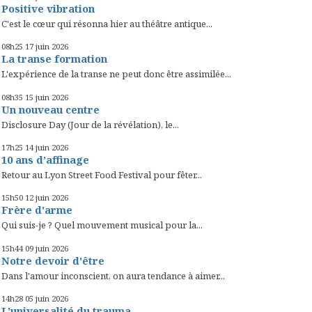
Positive vibration
C'est le cœur qui résonna hier au théâtre antique...
08h25
17
juin 2026
La transe formation
L'expérience de la transe ne peut donc être assimilée...
08h35
15
juin 2026
Un nouveau centre
Disclosure Day (Jour de la révélation), le...
17h25
14
juin 2026
10 ans d’affinage
Retour au Lyon Street Food Festival pour fêter...
15h50
12
juin 2026
Frère d'arme
Qui suis-je ? Quel mouvement musical pour la...
15h44
09
juin 2026
Notre devoir d'être
Dans l'amour inconscient, on aura tendance à aimer...
14h28
05
juin 2026
L'universalité du trauma