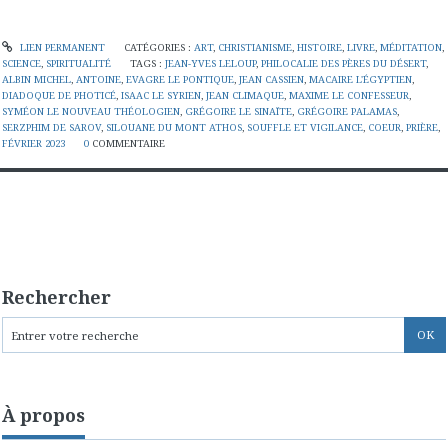
LIEN PERMANENT
CATÉGORIES :
ART
,
CHRISTIANISME
,
HISTOIRE
,
LIVRE
,
MÉDITATION
,
SCIENCE
,
SPIRITUALITÉ
TAGS :
JEAN-YVES LELOUP
,
PHILOCALIE DES PÈRES DU DÉSERT
,
ALBIN MICHEL
,
ANTOINE
,
EVAGRE LE PONTIQUE
,
JEAN CASSIEN
,
MACAIRE L'ÉGYPTIEN
,
DIADOQUE DE PHOTICÉ
,
ISAAC LE SYRIEN
,
JEAN CLIMAQUE
,
MAXIME LE CONFESSEUR
,
SYMÉON LE NOUVEAU THÉOLOGIEN
,
GRÉGOIRE LE SINAÏTE
,
GRÉGOIRE PALAMAS
,
SERZPHIM DE SAROV
,
SILOUANE DU MONT ATHOS
,
SOUFFLE ET VIGILANCE
,
COEUR
,
PRIÈRE
,
FÉVRIER 2023
0
COMMENTAIRE
Rechercher
À propos