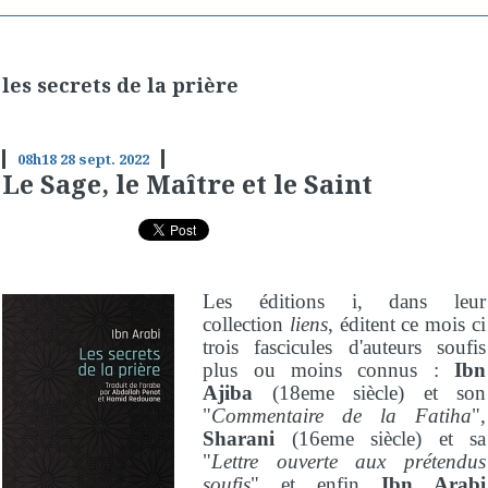
les secrets de la prière
08h18
28
sept. 2022
Le Sage, le Maître et le Saint
Les éditions i, dans leur
collection
liens
, éditent ce mois ci
trois fascicules d'auteurs soufis
plus ou moins connus :
Ibn
Ajiba
(18eme siècle) et son
"
Commentaire de la Fatiha
",
Sharani
(16eme siècle) et sa
"
Lettre ouverte aux prétendus
soufis
" et enfin
Ibn Arabi