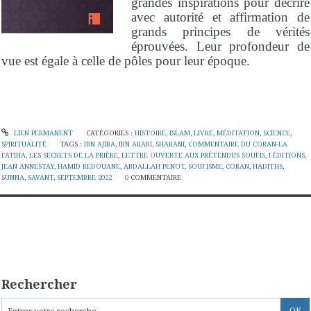
grandes inspirations pour décrire
avec autorité et affirmation de
grands principes de vérités
éprouvées. Leur profondeur de
vue est égale à celle de pôles pour leur époque.
LIEN PERMANENT
CATÉGORIES :
HISTOIRE
,
ISLAM
,
LIVRE
,
MÉDITATION
,
SCIENCE
,
SPIRITUALITÉ
TAGS :
IBN AJIBA
,
IBN ARABI
,
SHARANI
,
COMMENTAIRE DU CORAN-LA
FATIHA
,
LES SECRETS DE LA PRIÈRE
,
LETTRE OUVERTE AUX PRÉTENDUS SOUFIS
,
I ÉDITIONS
,
JEAN ANNESTAY
,
HAMID REDOUANE
,
ABDALLAH PENOT
,
SOUFISME
,
CORAN
,
HADITHS
,
SUNNA
,
SAVANT
,
SEPTEMBRE 2022
0
COMMENTAIRE
Rechercher