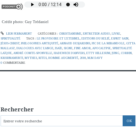
Crédit photo: Guy Trédaniel
LIEN PERMANENT
CATÉGORIES :
CHRISTIANISME
,
ENTRETIEN AUDIO
,
LIVRE
,
SPIRITUALITÉ
TAGS :
LE PROVISOIRE ET L'ETERNEL
,
EDITIONS DU RELIÉ
,
ESPRIT SAIN
,
JÉSUS-CHRIST
,
PHILOSOPHES ANTIQUITÉ
,
ARNAUD DESJARDINS
,
PIC DE LA MIRANDOLE
,
GITTA
MALLASZ
,
DIALOGUES AVEC L'ANGE
,
ISAÏE
,
SIGNE
,
FINE AMOR
,
APOCALYPSE
,
SPIRITUALITÉ
LAÏQUE
,
ANDRÉ COMTE-SPONVILLE
,
HADEWICH D'ANVERS
,
ETTY HILLESUM
,
JUNG
,
CORBIN
,
KRISHNAMURTI
,
MYTHES
,
RITES
,
HOMME AUGMENTÉ
,
2018
,
M.M DAVY
0
COMMENTAIRE
Rechercher