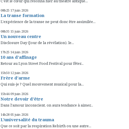
C'est le cœur qui résonna hier au théâtre antique...
08h25
17
juin 2026
La transe formation
L'expérience de la transe ne peut donc être assimilée...
08h35
15
juin 2026
Un nouveau centre
Disclosure Day (Jour de la révélation), le...
17h25
14
juin 2026
10 ans d’affinage
Retour au Lyon Street Food Festival pour fêter...
15h50
12
juin 2026
Frère d'arme
Qui suis-je ? Quel mouvement musical pour la...
15h44
09
juin 2026
Notre devoir d'être
Dans l'amour inconscient, on aura tendance à aimer...
14h28
05
juin 2026
L'universalité du trauma
Que ce soit par la respiration Rebirth ou une autre...