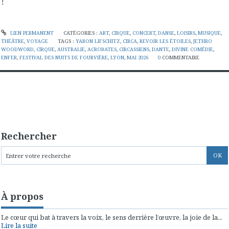
!
LIEN PERMANENT
CATÉGORIES :
ART
,
CIRQUE
,
CONCERT
,
DANSE
,
LOISIRS
,
MUSIQUE
,
THÉÂTRE
,
VOYAGE
TAGS :
YARON LIFSCHITZ
,
CIRCA
,
REVOIR LES ÉTOILES
,
JETHRO
WOODWORD
,
CIRQUE
,
AUSTRALIE
,
ACROBATES
,
CIRCASSIENS
,
DANTE
,
DIVINE COMÉDIE
,
ENFER
,
FESTIVAL DES NUITS DE FOURVIÈRE
,
LYON
,
MAI 2026
0
COMMENTAIRE
Rechercher
À propos
Le cœur qui bat à travers la voix, le sens derrière l’œuvre, la joie de la...
Lire la suite