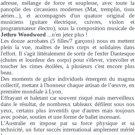
adresse, mélange de force et souplesse, avec toute la
panoplie des circassiens modernes (Mat, tremplin, tissu
aérien...), et accompagnés d'un quatuor original de
musiciens (guitare électrique, cuivres, violon et
programmateur électro), sous la composition musicale de
Jethro Woodword
...n'en jetez plus !
Les douze acrobates (5 filles/7 garçons) nous en mettent
plein la vue, maîtres de leurs corps et solidaires dans
l'effort. Il s'agit littéralement de sortir de l'enfer Dantesque
(chutes et lourdeur des corps) pour s'élever, virevolter et
toucher les cimes étoilées, à plusieurs c'est encore plus
beau.
Des moments de grâce individuels émergent du magma
collectif, mettant à l'honneur chaque artisan de l’œuvre, en
première mondiale à Lyon.
Effrayant et haletant car souvent risqué mais merveilleux
dans le résultat, de nombreux tableaux défilent sous nos
yeux, certains plus inventifs que d'autres mais toujours
avec poésie, soutien et une forme de ballet incessant.
L'Australie en impose par sa force physique et sa
technicité, un futur succès international amplement mérité