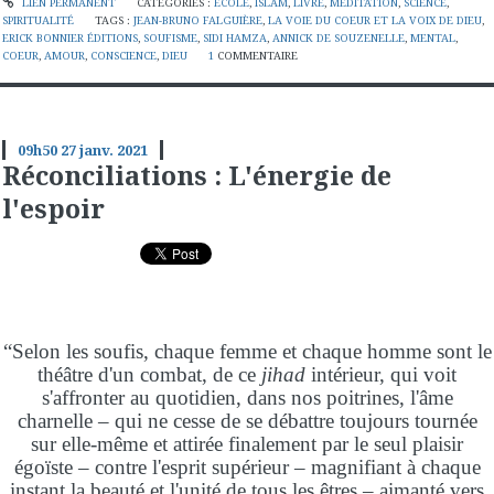
LIEN PERMANENT
CATÉGORIES :
ECOLE
,
ISLAM
,
LIVRE
,
MÉDITATION
,
SCIENCE
,
SPIRITUALITÉ
TAGS :
JEAN-BRUNO FALGUIÈRE
,
LA VOIE DU COEUR ET LA VOIX DE DIEU
,
ERICK BONNIER ÉDITIONS
,
SOUFISME
,
SIDI HAMZA
,
ANNICK DE SOUZENELLE
,
MENTAL
,
COEUR
,
AMOUR
,
CONSCIENCE
,
DIEU
1
COMMENTAIRE
09h50
27
janv. 2021
Réconciliations : L'énergie de
l'espoir
“Selon les soufis, chaque femme et chaque homme sont le
théâtre d'un combat, de ce
jihad
intérieur, qui voit
s'affronter au quotidien, dans nos poitrines, l'âme
charnelle – qui ne cesse de se débattre toujours tournée
sur elle-même et attirée finalement par le seul plaisir
égoïste – contre l'esprit supérieur – magnifiant à chaque
instant la beauté et l'unité de tous les êtres – aimanté vers