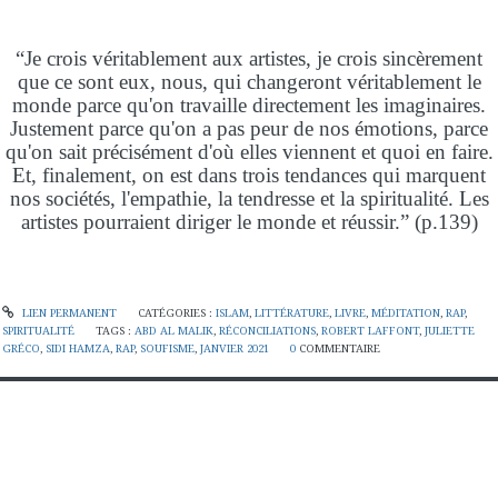
“Je crois véritablement aux artistes, je crois sincèrement
que ce sont eux, nous, qui changeront véritablement le
monde parce qu'on travaille directement les imaginaires.
Justement parce qu'on a pas peur de nos émotions, parce
qu'on sait précisément d'où elles viennent et quoi en faire.
Et, finalement, on est dans trois tendances qui marquent
nos sociétés, l'empathie, la tendresse et la spiritualité. Les
artistes pourraient diriger le monde et réussir.” (p.139)
LIEN PERMANENT
CATÉGORIES :
ISLAM
,
LITTÉRATURE
,
LIVRE
,
MÉDITATION
,
RAP
,
SPIRITUALITÉ
TAGS :
ABD AL MALIK
,
RÉCONCILIATIONS
,
ROBERT LAFFONT
,
JULIETTE
GRÉCO
,
SIDI HAMZA
,
RAP
,
SOUFISME
,
JANVIER 2021
0
COMMENTAIRE