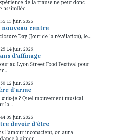
xpérience de la transe ne peut donc
e assimilée...
h35
15
juin 2026
 nouveau centre
closure Day (Jour de la révélation), le...
h25
14
juin 2026
 ans d’affinage
our au Lyon Street Food Festival pour
r...
h50
12
juin 2026
ère d'arme
 suis-je ? Quel mouvement musical
r la...
h44
09
juin 2026
tre devoir d'être
s l'amour inconscient, on aura
dance à aimer...