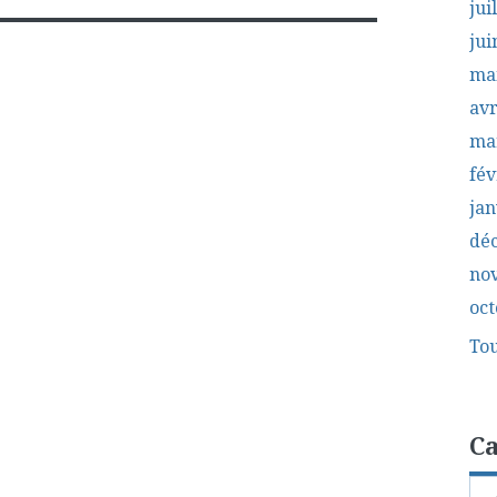
jui
jui
ma
avr
ma
fév
jan
dé
no
oct
Tou
Ca