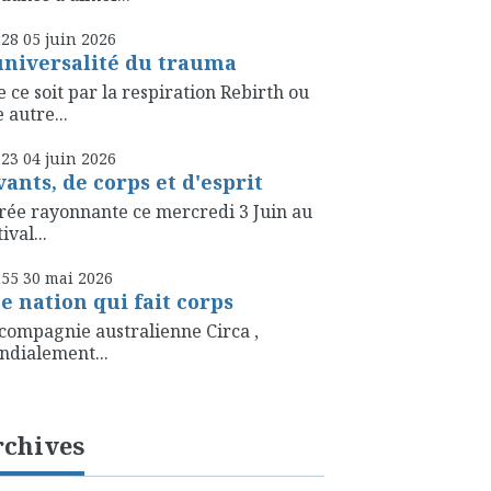
h28
05
juin 2026
universalité du trauma
 ce soit par la respiration Rebirth ou
 autre...
h23
04
juin 2026
vants, de corps et d'esprit
rée rayonnante ce mercredi 3 Juin au
ival...
h55
30
mai 2026
e nation qui fait corps
compagnie australienne Circa ,
dialement...
rchives