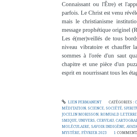
Connaissant ou l'Être) et l'app
parfois. Le Christ est venu révél
mais le christianisme institut
message prophétique originel (R
Les é(mer)veillés de tous bord
niveau vibratoire et chauffer 
sommes à l'orée d'un saut qu
chapitre et une pièce d'un puz
esprit en nourrissant tous les éta
LIEN PERMANENT
CATÉGORIES :
MÉDITATION
,
SCIENCE
,
SOCIÉTÉ
,
SPIRIT
JOCELIN MORISSON
,
ROMUALD LETERRI
SMIQUE
,
UNIVERS
,
CERVEAU
,
CARTOGRA
MOLÉCULAIRE
,
SAVOIR INDIGÈNE
,
AVAT
MYSTÈRE
,
FÉVRIER 2023
1
COMMENT