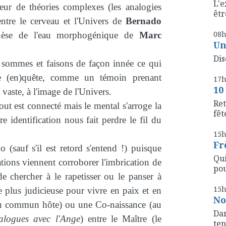
L'e
ateur de théories complexes (les analogies
êtr
ntre le cerveau et l'Univers de
Bernado
08
èse de l'eau morphogénique de
Marc
Un
Dis
 sommes et faisons de façon innée ce qui
ne (en)quête, comme un témoin prenant
17
10
 vaste, à l'image de l'Univers.
Ret
ut est connecté mais le mental s'arroge la
fête
e identification nous fait perdre le fil du
15
Fr
 (sauf s'il est retord s'entend !) puisque
Qui
ations viennent corroborer l'imbrication de
pou
e chercher à le rapetisser ou le panser à
15
e plus judicieuse pour vivre en paix et en
No
du commun hôte) ou une Co-naissance (au
Dan
alogues avec l'Ange
) entre le Maître (le
ten