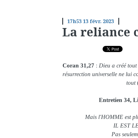
17h53
13
févr. 2023
La reliance 
Coran 31,27
:
Dieu a créé tou
résurrection universelle ne lui 
tout
Entretien 34, L
Mais l'HOMME est plus
IL EST L
Pas seuleme