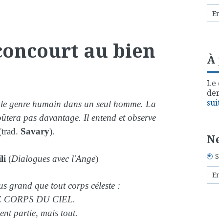
concourt au bien
À
Le 
der
sui
t le genre humain dans un seul homme. La
coûtera pas davantage. Il entend et observe
(trad.
Savary
).
Ne
S
ili
(
Dialogues avec l'Ange
)
 grand que tout corps céleste :
E CORPS DU CIEL.
nt partie, mais tout.