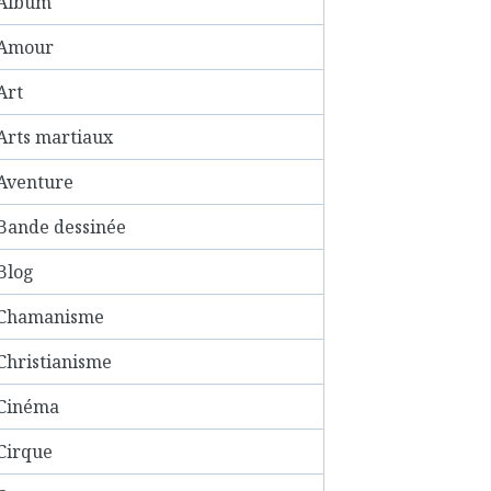
Album
Amour
Art
Arts martiaux
Aventure
Bande dessinée
Blog
Chamanisme
Christianisme
Cinéma
Cirque