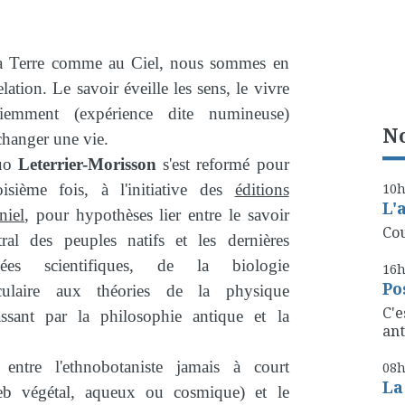
a Terre comme au Ciel, nous sommes en
elation. Le savoir éveille les sens, le vivre
ciemment (expérience dite numineuse)
No
changer une vie.
uo
Leterrier-Morisson
s'est reformé pour
oisième fois, à l'initiative des
éditions
10
L'
niel
, pour hypothèses lier entre le savoir
Cou
tral des peuples natifs et les dernières
cées scientifiques, de la biologie
16
Po
culaire aux théories de la physique
C'e
ssant par la philosophie antique et la
ant
entre l'ethnobotaniste jamais à court
08
La
web végétal, aqueux ou cosmique) et le