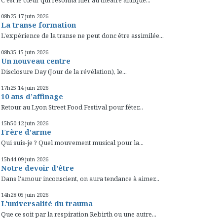
C'est le cœur qui résonna hier au théâtre antique...
08h25
17
juin 2026
La transe formation
L'expérience de la transe ne peut donc être assimilée...
08h35
15
juin 2026
Un nouveau centre
Disclosure Day (Jour de la révélation), le...
17h25
14
juin 2026
10 ans d’affinage
Retour au Lyon Street Food Festival pour fêter...
15h50
12
juin 2026
Frère d'arme
Qui suis-je ? Quel mouvement musical pour la...
15h44
09
juin 2026
Notre devoir d'être
Dans l'amour inconscient, on aura tendance à aimer...
14h28
05
juin 2026
L'universalité du trauma
Que ce soit par la respiration Rebirth ou une autre...