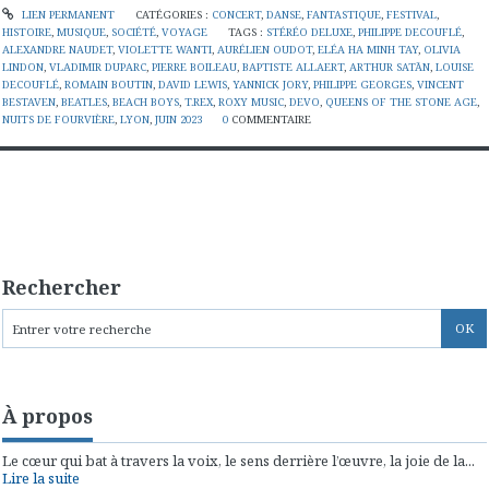
LIEN PERMANENT
CATÉGORIES :
CONCERT
,
DANSE
,
FANTASTIQUE
,
FESTIVAL
,
HISTOIRE
,
MUSIQUE
,
SOCIÉTÉ
,
VOYAGE
TAGS :
STÉRÉO DELUXE
,
PHILIPPE DECOUFLÉ
,
ALEXANDRE NAUDET
,
VIOLETTE WANTI
,
AURÉLIEN OUDOT
,
ELÉA HA MINH TAY
,
OLIVIA
LINDON
,
VLADIMIR DUPARC
,
PIERRE BOILEAU
,
BAPTISTE ALLAERT
,
ARTHUR SATĀN
,
LOUISE
DECOUFLÉ
,
ROMAIN BOUTIN
,
DAVID LEWIS
,
YANNICK JORY
,
PHILIPPE GEORGES
,
VINCENT
BESTAVEN
,
BEATLES
,
BEACH BOYS
,
T.REX
,
ROXY MUSIC
,
DEVO
,
QUEENS OF THE STONE AGE
,
NUITS DE FOURVIÈRE
,
LYON
,
JUIN 2023
0
COMMENTAIRE
Rechercher
À propos
Le cœur qui bat à travers la voix, le sens derrière l’œuvre, la joie de la...
Lire la suite