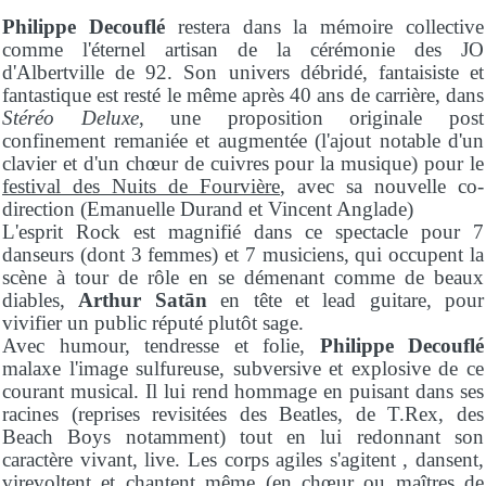
Philippe Decouflé
restera dans la mémoire collective
comme l'éternel artisan de la cérémonie des JO
d'Albertville de 92. Son univers débridé, fantaisiste et
fantastique est resté le même après 40 ans de carrière, dans
Stéréo Deluxe
, une proposition originale post
confinement remaniée et augmentée (l'ajout notable d'un
clavier et d'un chœur de cuivres pour la musique) pour le
festival des Nuits de Fourvière
, avec sa nouvelle co-
direction (Emanuelle Durand et Vincent Anglade)
L'esprit Rock est magnifié dans ce spectacle pour 7
danseurs (dont 3 femmes) et 7 musiciens, qui occupent la
scène à tour de rôle en se démenant comme de beaux
diables,
Arthur Satān
en tête et lead guitare, pour
vivifier un public réputé plutôt sage.
Avec humour, tendresse et folie,
Philippe Decouflé
malaxe l'image sulfureuse, subversive et explosive de ce
courant musical. Il lui rend hommage en puisant dans ses
racines (reprises revisitées des Beatles, de T.Rex, des
Beach Boys notamment) tout en lui redonnant son
caractère vivant, live. Les corps agiles s'agitent , dansent,
virevoltent et chantent même (en chœur ou maîtres de