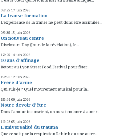
C'est le cœur qui résonna hier au théâtre antique...
08h25
17
juin 2026
La transe formation
L'expérience de la transe ne peut donc être assimilée...
08h35
15
juin 2026
Un nouveau centre
Disclosure Day (Jour de la révélation), le...
17h25
14
juin 2026
10 ans d’affinage
Retour au Lyon Street Food Festival pour fêter...
15h50
12
juin 2026
Frère d'arme
Qui suis-je ? Quel mouvement musical pour la...
15h44
09
juin 2026
Notre devoir d'être
Dans l'amour inconscient, on aura tendance à aimer...
14h28
05
juin 2026
L'universalité du trauma
Que ce soit par la respiration Rebirth ou une autre...