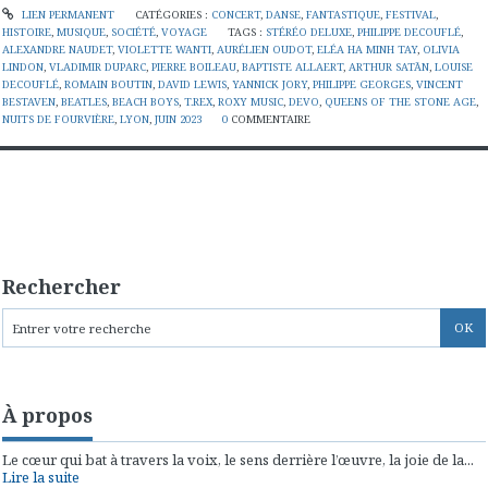
LIEN PERMANENT
CATÉGORIES :
CONCERT
,
DANSE
,
FANTASTIQUE
,
FESTIVAL
,
HISTOIRE
,
MUSIQUE
,
SOCIÉTÉ
,
VOYAGE
TAGS :
STÉRÉO DELUXE
,
PHILIPPE DECOUFLÉ
,
ALEXANDRE NAUDET
,
VIOLETTE WANTI
,
AURÉLIEN OUDOT
,
ELÉA HA MINH TAY
,
OLIVIA
LINDON
,
VLADIMIR DUPARC
,
PIERRE BOILEAU
,
BAPTISTE ALLAERT
,
ARTHUR SATĀN
,
LOUISE
DECOUFLÉ
,
ROMAIN BOUTIN
,
DAVID LEWIS
,
YANNICK JORY
,
PHILIPPE GEORGES
,
VINCENT
BESTAVEN
,
BEATLES
,
BEACH BOYS
,
T.REX
,
ROXY MUSIC
,
DEVO
,
QUEENS OF THE STONE AGE
,
NUITS DE FOURVIÈRE
,
LYON
,
JUIN 2023
0
COMMENTAIRE
Rechercher
À propos
Le cœur qui bat à travers la voix, le sens derrière l’œuvre, la joie de la...
Lire la suite