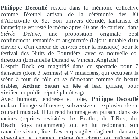
Philippe Decouflé
restera dans la mémoire collective
comme l'éternel artisan de la cérémonie des JO
d'Albertville de 92. Son univers débridé, fantaisiste et
fantastique est resté le même après 40 ans de carrière, dans
Stéréo Deluxe
, une proposition originale post
confinement remaniée et augmentée (l'ajout notable d'un
clavier et d'un chœur de cuivres pour la musique) pour le
festival des Nuits de Fourvière
, avec sa nouvelle co-
direction (Emanuelle Durand et Vincent Anglade)
L'esprit Rock est magnifié dans ce spectacle pour 7
danseurs (dont 3 femmes) et 7 musiciens, qui occupent la
scène à tour de rôle en se démenant comme de beaux
diables,
Arthur Satān
en tête et lead guitare, pour
vivifier un public réputé plutôt sage.
Avec humour, tendresse et folie,
Philippe Decouflé
malaxe l'image sulfureuse, subversive et explosive de ce
courant musical. Il lui rend hommage en puisant dans ses
racines (reprises revisitées des Beatles, de T.Rex, des
Beach Boys notamment) tout en lui redonnant son
caractère vivant, live. Les corps agiles s'agitent , dansent,
virevoltent et chantent même (en chœur ou maîtres de