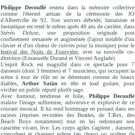
Philippe Decouflé
restera dans la mémoire collective
comme l'éternel artisan de la cérémonie des JO
d'Albertville de 92. Son univers débridé, fantaisiste et
fantastique est resté le même après 40 ans de carrière, dans
Stéréo Deluxe
, une proposition originale post
confinement remaniée et augmentée (l'ajout notable d'un
clavier et d'un chœur de cuivres pour la musique) pour le
festival des Nuits de Fourvière
, avec sa nouvelle co-
direction (Emanuelle Durand et Vincent Anglade)
L'esprit Rock est magnifié dans ce spectacle pour 7
danseurs (dont 3 femmes) et 7 musiciens, qui occupent la
scène à tour de rôle en se démenant comme de beaux
diables,
Arthur Satān
en tête et lead guitare, pour
vivifier un public réputé plutôt sage.
Avec humour, tendresse et folie,
Philippe Decouflé
malaxe l'image sulfureuse, subversive et explosive de ce
courant musical. Il lui rend hommage en puisant dans ses
racines (reprises revisitées des Beatles, de T.Rex, des
Beach Boys notamment) tout en lui redonnant son
caractère vivant, live. Les corps agiles s'agitent , dansent,
virevoltent et chantent même (en chœur ou maîtres de