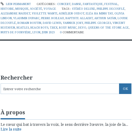
LIEN PERMANENT
CATÉGORIES :
CONCERT
,
DANSE
,
FANTASTIQUE
,
FESTIVAL
,
HISTOIRE
,
MUSIQUE
,
SOCIÉTÉ
,
VOYAGE
TAGS :
STÉRÉO DELUXE
,
PHILIPPE DECOUFLÉ
,
ALEXANDRE NAUDET
,
VIOLETTE WANTI
,
AURÉLIEN OUDOT
,
ELÉA HA MINH TAY
,
OLIVIA
LINDON
,
VLADIMIR DUPARC
,
PIERRE BOILEAU
,
BAPTISTE ALLAERT
,
ARTHUR SATĀN
,
LOUISE
DECOUFLÉ
,
ROMAIN BOUTIN
,
DAVID LEWIS
,
YANNICK JORY
,
PHILIPPE GEORGES
,
VINCENT
BESTAVEN
,
BEATLES
,
BEACH BOYS
,
T.REX
,
ROXY MUSIC
,
DEVO
,
QUEENS OF THE STONE AGE
,
NUITS DE FOURVIÈRE
,
LYON
,
JUIN 2023
0
COMMENTAIRE
Rechercher
À propos
Le cœur qui bat à travers la voix, le sens derrière l’œuvre, la joie de la...
Lire la suite