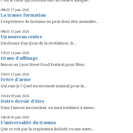
C'est le cœur qui résonna hier au théâtre antique...
08h25
17
juin 2026
La transe formation
L'expérience de la transe ne peut donc être assimilée...
08h35
15
juin 2026
Un nouveau centre
Disclosure Day (Jour de la révélation), le...
17h25
14
juin 2026
10 ans d’affinage
Retour au Lyon Street Food Festival pour fêter...
15h50
12
juin 2026
Frère d'arme
Qui suis-je ? Quel mouvement musical pour la...
15h44
09
juin 2026
Notre devoir d'être
Dans l'amour inconscient, on aura tendance à aimer...
14h28
05
juin 2026
L'universalité du trauma
Que ce soit par la respiration Rebirth ou une autre...