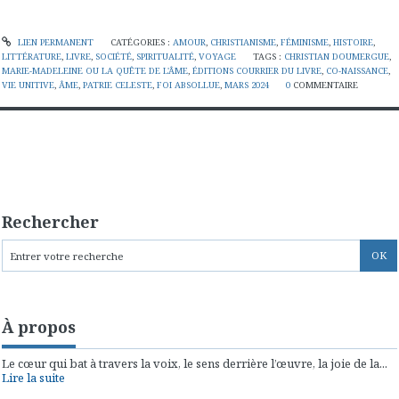
LIEN PERMANENT
CATÉGORIES :
AMOUR
,
CHRISTIANISME
,
FÉMINISME
,
HISTOIRE
,
LITTÉRATURE
,
LIVRE
,
SOCIÉTÉ
,
SPIRITUALITÉ
,
VOYAGE
TAGS :
CHRISTIAN DOUMERGUE
,
MARIE-MADELEINE OU LA QUÊTE DE L'ÂME
,
ÉDITIONS COURRIER DU LIVRE
,
CO-NAISSANCE
,
VIE UNITIVE
,
ÂME
,
PATRIE CELESTE
,
FOI ABSOLLUE
,
MARS 2024
0
COMMENTAIRE
Rechercher
À propos
Le cœur qui bat à travers la voix, le sens derrière l’œuvre, la joie de la...
Lire la suite