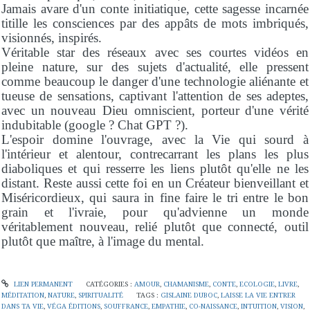
Jamais avare d'un conte initiatique, cette sagesse incarnée
titille les consciences par des appâts de mots imbriqués,
visionnés, inspirés.
Véritable star des réseaux avec ses courtes vidéos en
pleine nature, sur des sujets d'actualité, elle pressent
comme beaucoup le danger d'une technologie aliénante et
tueuse de sensations, captivant l'attention de ses adeptes,
avec un nouveau Dieu omniscient, porteur d'une vérité
indubitable (google ? Chat GPT ?).
L'espoir domine l'ouvrage, avec la Vie qui sourd à
l'intérieur et alentour, contrecarrant les plans les plus
diaboliques et qui resserre les liens plutôt qu'elle ne les
distant. Reste aussi cette foi en un Créateur bienveillant et
Miséricordieux, qui saura in fine faire le tri entre le bon
grain et l'ivraie, pour qu'advienne un monde
véritablement nouveau, relié plutôt que connecté, outil
plutôt que maître, à l'image du mental.
LIEN PERMANENT
CATÉGORIES :
AMOUR
,
CHAMANISME
,
CONTE
,
ECOLOGIE
,
LIVRE
,
MÉDITATION
,
NATURE
,
SPIRITUALITÉ
TAGS :
GISLAINE DUBOC
,
LAISSE LA VIE ENTRER
DANS TA VIE
,
VÉGA ÉDITIONS
,
SOUFFRANCE
,
EMPATHIE
,
CO-NAISSANCE
,
INTUITION
,
VISION
,