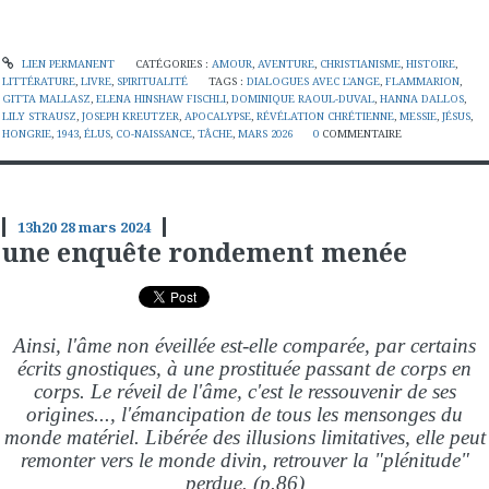
LIEN PERMANENT
CATÉGORIES :
AMOUR
,
AVENTURE
,
CHRISTIANISME
,
HISTOIRE
,
LITTÉRATURE
,
LIVRE
,
SPIRITUALITÉ
TAGS :
DIALOGUES AVEC L'ANGE
,
FLAMMARION
,
GITTA MALLASZ
,
ELENA HINSHAW FISCHLI
,
DOMINIQUE RAOUL-DUVAL
,
HANNA DALLOS
,
LILY STRAUSZ
,
JOSEPH KREUTZER
,
APOCALYPSE
,
RÉVÉLATION CHRÉTIENNE
,
MESSIE
,
JÉSUS
,
HONGRIE
,
1943
,
ÉLUS
,
CO-NAISSANCE
,
TÂCHE
,
MARS 2026
0
COMMENTAIRE
13h20
28
mars 2024
une enquête rondement menée
Ainsi, l'âme non éveillée est-elle comparée, par certains
écrits gnostiques, à une prostituée passant de corps en
corps. Le réveil de l'âme, c'est le ressouvenir de ses
origines..., l'émancipation de tous les mensonges du
monde matériel. Libérée des illusions limitatives, elle peut
remonter vers le monde divin, retrouver la "plénitude"
perdue. (p.86)