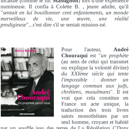
incardié (comme le fut
Massignon
) lors d'une expérience
numineuse. Il confia à Colette B. , jeune adulte, qu'il
"
sentait en lui bouillonner cent enfantements, un monde
merveilleux de vie, une œuvre, une réalité
prodigieuse
"...c'est dire s'il se sentait mission-né.
Pour l'auteur,
André
Chouraqui
est "
un prophète
(au sens de
c
elui qui transmet
ou explique la volonté divine
)
du XXIème siècle qui tente
l'impossible : donner un
langage commun aux juifs,
chrétiens, musulmans
". Il est
vrai que cela constitue en
France un acte unique, la
traduction des trois livres
saints monothéistes par un
seul homme, croyant et habité
par un souffle issu des terres de La Révélation ("
Dans