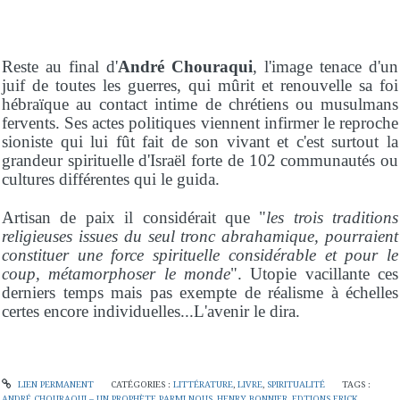
Reste au final d'
André Chouraqui
, l'image tenace d'un
juif de toutes les guerres, qui mûrit et renouvelle sa foi
hébraïque au contact intime de chrétiens ou musulmans
fervents. Ses actes politiques viennent infirmer le reproche
sioniste qui lui fût fait de son vivant et c'est surtout la
grandeur spirituelle d'Israël forte de 102 communautés ou
cultures différentes qui le guida.
Artisan de paix il considérait que "
les trois traditions
religieuses issues du seul tronc abrahamique, pourraient
constituer une force spirituelle considérable et pour le
coup, métamorphoser le monde
". Utopie vacillante ces
derniers temps mais pas exempte de réalisme à échelles
certes encore individuelles...L'avenir le dira.
LIEN PERMANENT
CATÉGORIES :
LITTÉRATURE
,
LIVRE
,
SPIRITUALITÉ
TAGS :
ANDRÉ CHOURAQUI – UN PROPHÈTE PARMI NOUS
,
HENRY BONNIER
,
EDTIONS ERICK