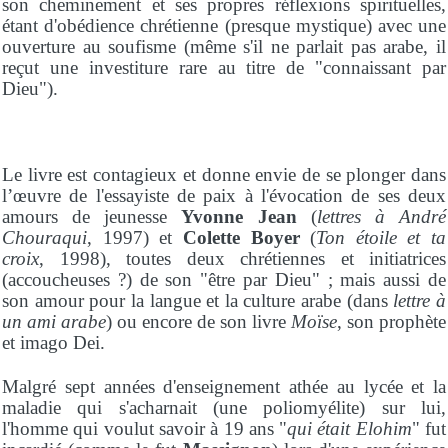
son cheminement et ses propres réflexions spirituelles,
étant d'obédience chrétienne (presque mystique) avec une
ouverture au soufisme (même s'il ne parlait pas arabe, il
reçut une investiture rare au titre de "connaissant par
Dieu").
Le livre est contagieux et donne envie de se plonger dans
l’œuvre de l'essayiste de paix à l'évocation de ses deux
amours de jeunesse
Yvonne Jean
(
lettres à André
Chouraqui
, 1997) et
Colette Boyer
(
Ton étoile et ta
croix
, 1998), toutes deux chrétiennes et initiatrices
(accoucheuses ?) de son "être par Dieu" ; mais aussi de
son amour pour la langue et la culture arabe (dans
lettre à
un ami arabe
) ou encore de son livre
Moïse
, son prophète
et imago Dei.
Malgré sept années d'enseignement athée au lycée et la
maladie qui s'acharnait (une poliomyélite) sur lui,
l'homme qui voulut savoir à 19 ans "
qui était Elohim
" fut