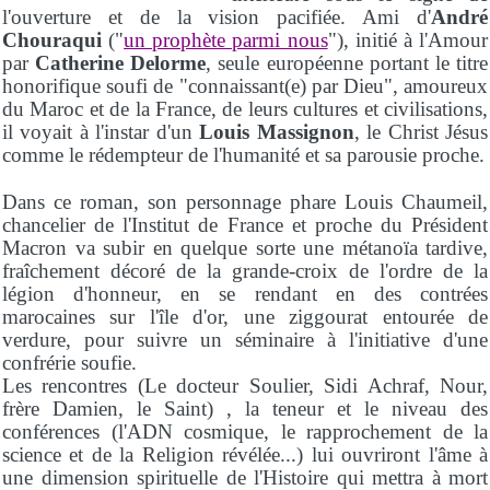
l'ouverture et de la vision pacifiée. Ami d'
André
Chouraqui
("
un prophète parmi nous
"), initié à l'Amour
par
Catherine Delorme
, seule européenne portant le titre
honorifique soufi de "connaissant(e) par Dieu", amoureux
du Maroc et de la France, de leurs cultures et civilisations,
il voyait à l'instar d'un
Louis Massignon
, le Christ Jésus
comme le rédempteur de l'humanité et sa parousie proche.
Dans ce roman, son personnage phare Louis Chaumeil,
chancelier de l'Institut de France et proche du Président
Macron va subir en quelque sorte une métanoïa tardive,
fraîchement décoré de la grande-croix de l'ordre de la
légion d'honneur, en se rendant en des contrées
marocaines sur l'île d'or, une ziggourat entourée de
verdure, pour suivre un séminaire à l'initiative d'une
confrérie soufie.
Les rencontres (Le docteur Soulier, Sidi Achraf, Nour,
frère Damien, le Saint) , la teneur et le niveau des
conférences (l'ADN cosmique, le rapprochement de la
science et de la Religion révélée...) lui ouvriront l'âme à
une dimension spirituelle de l'Histoire qui mettra à mort