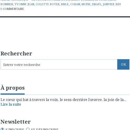
BONNIER
,
YVONNE JEAN
,
COLETTE BOYER
,
BIBLE
,
CORAN
,
MOÏSE
,
ISRAËL
,
JANVIER 2019
0
COMMENTAIRE
Rechercher
À propos
Le cœur qui bat à travers la voix, le sens derrière l’œuvre, la joie de la...
Lire la suite
Newsletter
S'INSCRIRE
SE DÉSINSCRIRE