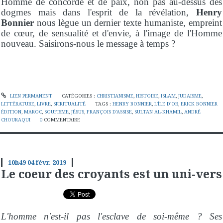
Homme de concorde et de paix, non pas au-dessus des
dogmes mais dans l'esprit de la révélation,
Henry
Bonnier
nous lègue un dernier texte humaniste, empreint
de cœur, de sensualité et d'envie, à l'image de l'Homme
nouveau. Saisirons-nous le message à temps ?
LIEN PERMANENT
CATÉGORIES :
CHRISTIANISME
,
HISTOIRE
,
ISLAM
,
JUDAISME
,
LITTÉRATURE
,
LIVRE
,
SPIRITUALITÉ
TAGS :
HENRY BONNIER
,
L'ÎLE D'OR
,
ERICK BONNIER
ÉDITION
,
MAROC
,
SOUFISME
,
JÉSUS
,
FRANÇOIS D'ASSISE
,
SULTAN AL-KHAMIL
,
ANDRÉ
CHOURAQUI
0
COMMENTAIRE
10h49
04
févr. 2019
Le coeur des croyants est un uni-vers
L'homme n'est-il pas l'esclave de soi-même ? Ses