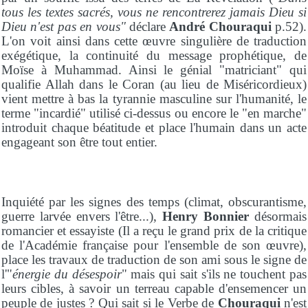
tous les textes sacrés, vous ne rencontrerez jamais Dieu si
Dieu n'est pas en vous"
déclare
André Chouraqui
p.52).
L'on voit ainsi dans cette œuvre singulière de traduction
exégétique, la continuité du message prophétique, de
Moïse à Muhammad. Ainsi le génial "matriciant" qui
qualifie Allah dans le Coran (au lieu de Miséricordieux)
vient mettre à bas la tyrannie masculine sur l'humanité, le
terme "incardié" utilisé ci-dessus ou encore le "en marche"
introduit chaque béatitude et place l'humain dans un acte
engageant son être tout entier.
Inquiété par les signes des temps (climat, obscurantisme,
guerre larvée envers l'être...),
Henry Bonnier
désormais
romancier et essayiste (Il a reçu le grand prix de la critique
de l'Académie française pour l'ensemble de son œuvre),
place les travaux de traduction de son ami sous le signe de
l'"
énergie du désespoir
" mais qui sait s'ils ne touchent pas
leurs cibles, à savoir un terreau capable d'ensemencer un
peuple de justes ? Qui sait si le Verbe de
Chouraqui
n'est