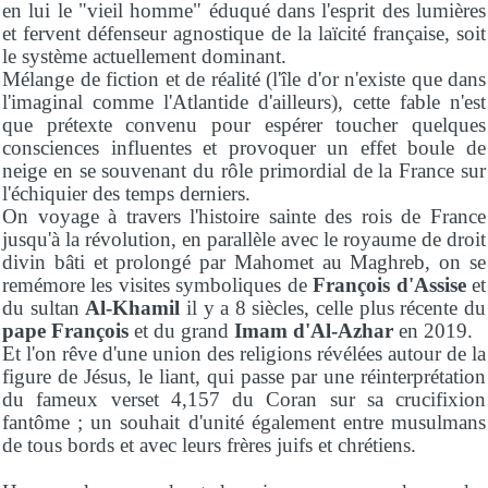
en lui le "vieil homme" éduqué dans l'esprit des lumières
et fervent défenseur agnostique de la laïcité française, soit
le système actuellement dominant.
Mélange de fiction et de réalité (l'île d'or n'existe que dans
l'imaginal comme l'Atlantide d'ailleurs), cette fable n'est
que prétexte convenu pour espérer toucher quelques
consciences influentes et provoquer un effet boule de
neige en se souvenant du rôle primordial de la France sur
l'échiquier des temps derniers.
On voyage à travers l'histoire sainte des rois de France
jusqu'à la révolution, en parallèle avec le royaume de droit
divin bâti et prolongé par Mahomet au Maghreb, on se
remémore les visites symboliques de
François d'Assise
et
du sultan
Al-Khamil
il y a 8 siècles, celle plus récente du
pape François
et du grand
Imam d'Al-Azhar
en 2019.
Et l'on rêve d'une union des religions révélées autour de la
figure de Jésus, le liant, qui passe par une réinterprétation
du fameux verset 4,157 du Coran sur sa crucifixion
fantôme ; un souhait d'unité également entre musulmans
de tous bords et avec leurs frères juifs et chrétiens.