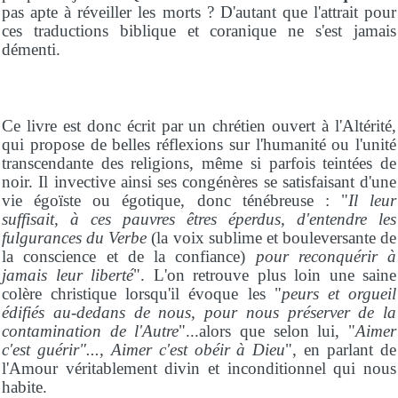
pas apte à réveiller les morts ? D'autant que l'attrait pour
ces traductions biblique et coranique ne s'est jamais
démenti.
Ce livre est donc écrit par un chrétien ouvert à l'Altérité,
qui propose de belles réflexions sur l'humanité ou l'unité
transcendante des religions, même si parfois teintées de
noir. Il invective ainsi ses congénères se satisfaisant d'une
vie égoïste ou égotique, donc ténébreuse : "
Il leur
suffisait, à ces pauvres êtres éperdus, d'entendre les
fulgurances du Verbe
(la voix sublime et bouleversante de
la conscience et de la confiance)
pour reconquérir à
jamais leur liberté
". L'on retrouve plus loin une saine
colère christique lorsqu'il évoque les "
peurs et orgueil
édifiés au-dedans de nous, pour nous préserver de la
contamination de l'Autre
"...alors que selon lui, "
Aimer
c'est guérir"..., Aimer c'est obéir à Dieu
", en parlant de
l'Amour véritablement divin et inconditionnel qui nous
habite.