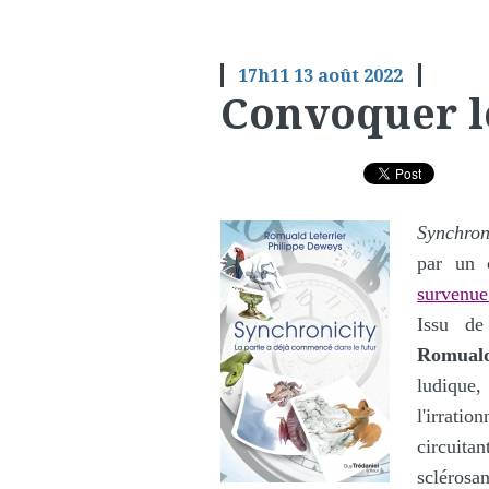
17h11
13
août 2022
Convoquer l
Synchron
par un 
survenue
Issu de 
Romuald
ludiqu
l'irrati
circuitan
sclérosan