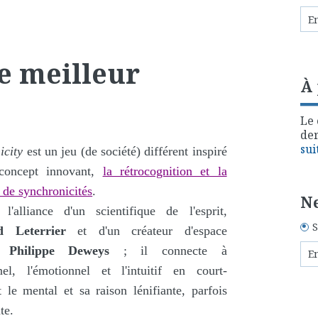
e meilleur
À
Le 
der
sui
icity
est un jeu (de société) différent inspiré
concept innovant,
la rétrocognition et la
 de synchronicités
.
Ne
l'alliance d'un scientifique de l'esprit,
S
 Leterrier
et d'un créateur d'espace
e,
Philippe Deweys
; il connecte à
onnel, l'émotionnel et l'intuitif en court-
t le mental et sa raison lénifiante, parfois
te.