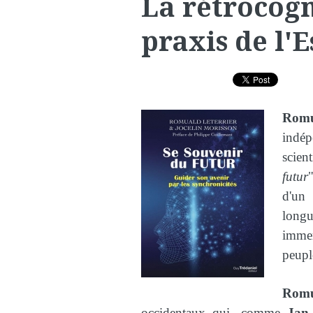
La rétrocogn
praxis de l'E
Rom
indép
scient
futur
d'un 
longu
immer
peupl
Romu
occidentaux qui, comme
Jan