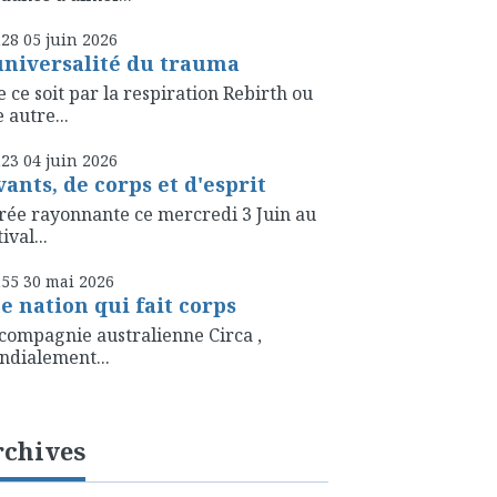
h28
05
juin 2026
universalité du trauma
 ce soit par la respiration Rebirth ou
 autre...
h23
04
juin 2026
vants, de corps et d'esprit
rée rayonnante ce mercredi 3 Juin au
ival...
h55
30
mai 2026
e nation qui fait corps
compagnie australienne Circa ,
dialement...
rchives