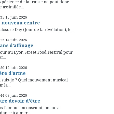
xpérience de la transe ne peut donc
e assimilée...
h35
15
juin 2026
 nouveau centre
closure Day (Jour de la révélation), le...
h25
14
juin 2026
 ans d’affinage
our au Lyon Street Food Festival pour
r...
h50
12
juin 2026
ère d'arme
 suis-je ? Quel mouvement musical
r la...
h44
09
juin 2026
tre devoir d'être
s l'amour inconscient, on aura
dance à aimer...