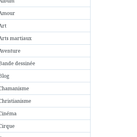
Album
Amour
Art
Arts martiaux
Aventure
Bande dessinée
Blog
Chamanisme
Christianisme
Cinéma
Cirque