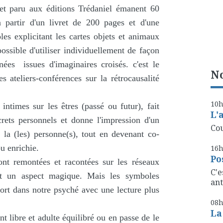
et paru aux éditions Trédaniel émanent 60
à partir d'un livret de 200 pages et d'une
es explicitant les cartes objets et animaux
possible d'utiliser individuellement de façon
inées issues d'imaginaires croisés. c'est le
No
 ateliers-conférences sur la rétrocausalité
10
intimes sur les êtres (passé ou futur), fait
L'
rets personnels et donne l'impression d'un
Cou
la (les) personne(s), tout en devenant co-
ou enrichie.
16
Po
nt remontées et racontées sur les réseaux
C'e
ant un aspect magique. Mais les symboles
ant
fort dans notre psyché avec une lecture plus
08
La
t libre et adulte équilibré ou en passe de le