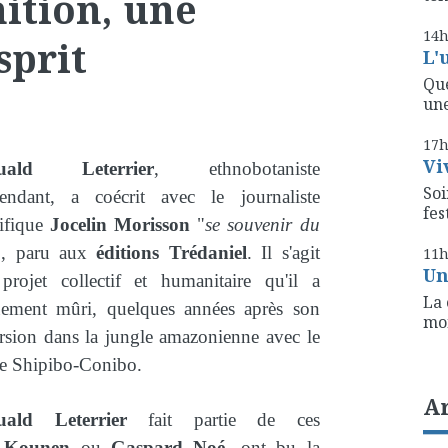
ition, une
14
sprit
L'
Que
une
17
Vi
uald Leterrier
, ethnobotaniste
Soi
endant, a coécrit avec le journaliste
fest
ifique
Jocelin Morisson
"
se souvenir du
", paru aux
éditions Trédaniel
. Il s'agit
11
Un
projet collectif et humanitaire qu'il a
La 
ement mûri, quelques années après son
mon
sion dans la jungle amazonienne avec le
e Shipibo-Conibo.
A
ald Leterrier
fait partie de ces
 Kounen
ou
Gaspard Noé
, ont bu la