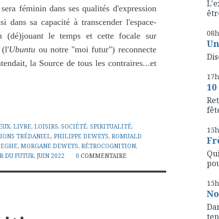
L'e
, sera féminin dans ses qualités d'expression
êtr
si dans sa capacité à transcender l'espace-
08
(dé)jouant le temps et cette focale sur
Un
(l'
Ubuntu
ou notre "moi futur") reconnecte
Dis
tendait, la Source de tous les contraires...et
17
10
Ret
fête
JEUX
,
LIVRE
,
LOISIRS
,
SOCIÉTÉ
,
SPIRITUALITÉ
,
15
IONS TRÉDANIEL
,
PHILIPPE DEWEYS
,
ROMUALD
Fr
HEGHE
,
MORGANE DEWEYS
,
RÉTROCOGNITION
,
Qui
R DU FUTUR
,
JUIN 2022
0
COMMENTAIRE
pou
15
No
Dan
ten