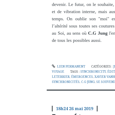
devenir. Le futur, on le souhaite
et de vibration interne, mais aus
temps. On oublie son "moi" en 
l’altérité sous toutes ses coutures 
au Soi, au sens où
C.G
Jung
l'en
de tous les possibles aussi.
LIEN PERMANENT
CATÉGORIES :
VOYAGE
TAGS :
SYNCHRONICITY
,
ÉDIT
LETERRIER
,
ÉMERGENCES
,
XAVIER VAN
SYNCHRONICITÉS
,
C.G JUNG
,
SE SOUVENI
18h24
26
mai 2019