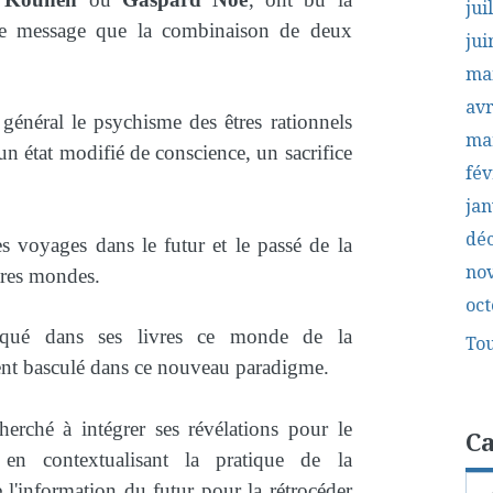
jui
le message que la combinaison de deux
jui
ma
avr
 général le psychisme des êtres rationnels
ma
 état modifié de conscience, un sacrifice
fév
jan
dé
des voyages dans le futur et le passé de la
no
utres mondes.
oct
qué dans ses livres ce monde de la
Tou
ement basculé dans ce nouveau paradigme.
erché à intégrer ses révélations pour le
Ca
en contextualisant la pratique de la
e l'information du futur pour la rétrocéder