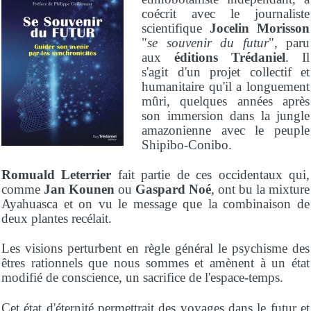
coécrit avec le journaliste
scientifique
Jocelin Morisson
"
se souvenir du futur
", paru
aux
éditions Trédaniel
. Il
s'agit d'un projet collectif et
humanitaire qu'il a longuement
mûri, quelques années après
son immersion dans la jungle
amazonienne avec le peuple
Shipibo-Conibo.
Romuald Leterrier
fait partie de ces occidentaux qui,
comme
Jan Kounen
ou
Gaspard Noé
, ont bu la mixture
Ayahuasca et on vu le message que la combinaison de
deux plantes recélait.
Les visions perturbent en règle général le psychisme des
êtres rationnels que nous sommes et amènent à un état
modifié de conscience, un sacrifice de l'espace-temps.
Cet état d'éternité permettrait des voyages dans le futur et