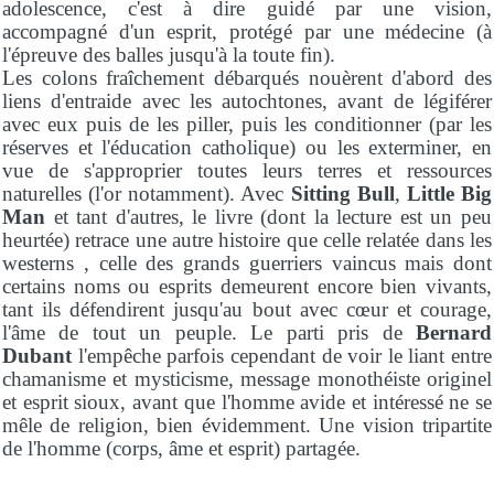
adolescence, c'est à dire guidé par une vision,
accompagné d'un esprit, protégé par une médecine (à
l'épreuve des balles jusqu'à la toute fin).
Les colons fraîchement débarqués nouèrent d'abord des
liens d'entraide avec les autochtones, avant de légiférer
avec eux puis de les piller, puis les conditionner (par les
réserves et l'éducation catholique) ou les exterminer, en
vue de s'approprier toutes leurs terres et ressources
naturelles (l'or notamment). Avec
Sitting Bull
,
Little Big
Man
et tant d'autres, le livre (dont la lecture est un peu
heurtée) retrace une autre histoire que celle relatée dans les
westerns , celle des grands guerriers vaincus mais dont
certains noms ou esprits demeurent encore bien vivants,
tant ils défendirent jusqu'au bout avec cœur et courage,
l'âme de tout un peuple. Le parti pris de
Bernard
Dubant
l'empêche parfois cependant de voir le liant entre
chamanisme et mysticisme, message monothéiste originel
et esprit sioux, avant que l'homme avide et intéressé ne se
mêle de religion, bien évidemment. Une vision tripartite
de l'homme (corps, âme et esprit) partagée.