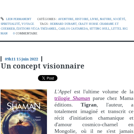
LIEN PERMANENT
CATÉGORIES :
AVENTURE
,
HISTOIRE
,
LIVRE
,
NATURE
,
SOCIÉTÉ
,
SPIRITUALITÉ
,
VOYAGE
TAGS :
BERNARD DUBANT
,
CRAZY HORSE CHAMANE ET
GUERRIER
,
ÉDITIONS VÉGA-TRÉDANIEL
,
CARLOS CASTANEDA
,
SITTING BULL
,
LITTEL BIG
MAN
0
COMMENTAIRE
09h11
15
juin 2022
Un concept visionnaire
L'Appel
est l'ultime volume de la
trilogie
Shaman
parue chez Mama
éditions.
Tigran
, l'auteur, a
totalement imaginé et transcrit ce
récit d'initiation chamanique et
d'amour cosmico-charnel en
Mongolie, où il ne s'est jamais