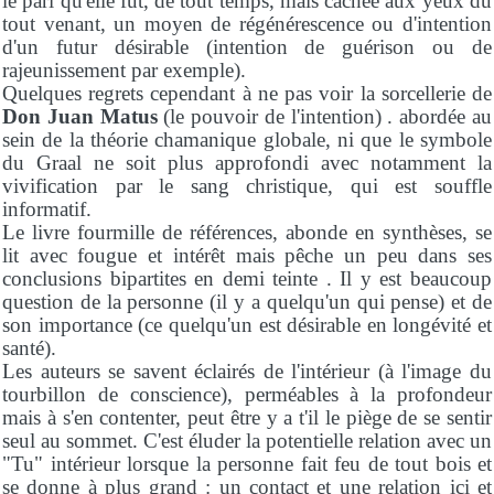
le pari qu'elle fut, de tout temps, mais cachée aux yeux du
tout venant, un moyen de régénérescence ou d'intention
d'un futur désirable (intention de guérison ou de
rajeunissement par exemple).
Quelques regrets cependant à ne pas voir la sorcellerie de
Don Juan Matus
(le pouvoir de l'intention) . abordée au
sein de la théorie chamanique globale, ni que le symbole
du Graal ne soit plus approfondi avec notamment la
vivification par le sang christique, qui est souffle
informatif.
Le livre fourmille de références, abonde en synthèses, se
lit avec fougue et intérêt mais pêche un peu dans ses
conclusions bipartites en demi teinte . Il y est beaucoup
question de la personne (il y a quelqu'un qui pense) et de
son importance (ce quelqu'un est désirable en longévité et
santé).
Les auteurs se savent éclairés de l'intérieur (à l'image du
tourbillon de conscience), perméables à la profondeur
mais à s'en contenter, peut être y a t'il le piège de se sentir
seul au sommet. C'est éluder la potentielle relation avec un
"Tu" intérieur lorsque la personne fait feu de tout bois et
se donne à plus grand : un contact et une relation ici et