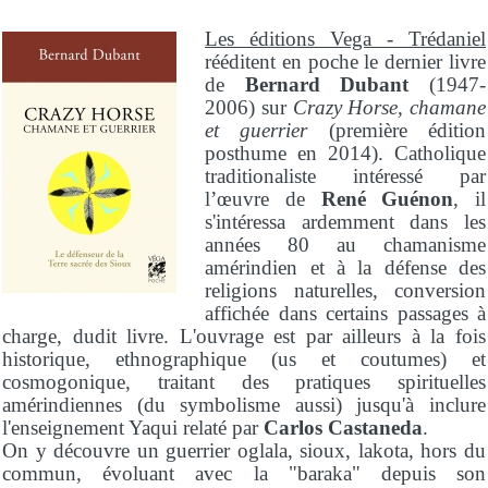
Les éditions Vega - Trédaniel
rééditent en poche le dernier livre
de
Bernard Dubant
(1947-
2006) sur
Crazy Horse, chamane
et guerrier
(première édition
posthume en 2014). Catholique
traditionaliste intéressé par
l’œuvre de
René Guénon
, il
s'intéressa ardemment dans les
années 80 au chamanisme
amérindien et à la défense des
religions naturelles, conversion
affichée dans certains passages à
charge, dudit livre. L'ouvrage est par ailleurs à la fois
historique, ethnographique (us et coutumes) et
cosmogonique, traitant des pratiques spirituelles
amérindiennes (du symbolisme aussi) jusqu'à inclure
l'enseignement Yaqui relaté par
Carlos Castaneda
.
On y découvre un guerrier oglala, sioux, lakota, hors du
commun, évoluant avec la "baraka" depuis son