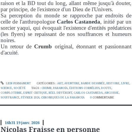
raison et la BD tout du long, allant même jusqu'à douter,
par principe, de l'existence d'un Dieu de l'Univers.
Sa perception du monde se rapproche par endroits de
celle de l'anthropologue
Carlos Castaneda
, initié par un
sorcier yaqui, qui évoquait l'existence d'entités prédatrices
(les flyers) se repaissant de nos souffrances et humeurs
noires.
Un retour de
Crumb
original, étonnant et passionnant
d'acuité.
LIEN PERMANENT
CATÉGORIES :
ART
,
AVENTURE
,
BANDE DESSINÉE
,
HISTOIRE
,
LIVRE
,
SCIENCE
,
SOCIÉTÉ
TAGS :
CRUMB
,
PARANOÏA
,
ÉDITIONS CORNÉLIUS
,
DOUTE
,
COMPLOTISME
,
ESPRIT CRITIQUE
,
RÉEL DIFFÉRENT
,
CARLOS CASTANEDA
,
ANGOISSE
,
SOUFFRANCE
,
FÉVRIER 2026
,
CHRONIQUES DE LA PARANOÏA
0
COMMENTAIRE
16h31
19
janv. 2026
Nicolas Fraisse en personne