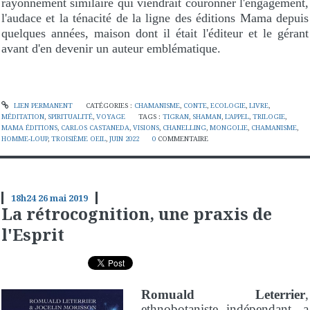
rayonnement similaire qui viendrait couronner l'engagement,
l'audace et la ténacité de la ligne des éditions Mama depuis
quelques années, maison dont il était l'éditeur et le gérant
avant d'en devenir un auteur emblématique.
LIEN PERMANENT
CATÉGORIES :
CHAMANISME
,
CONTE
,
ECOLOGIE
,
LIVRE
,
MÉDITATION
,
SPIRITUALITÉ
,
VOYAGE
TAGS :
TIGRAN
,
SHAMAN
,
L'APPEL
,
TRILOGIE
,
MAMA ÉDITIONS
,
CARLOS CASTANEDA
,
VISIONS
,
CHANELLING
,
MONGOLIE
,
CHAMANISME
,
HOMME-LOUP
,
TROISIÈME OEIL
,
JUIN 2022
0
COMMENTAIRE
18h24
26
mai 2019
La rétrocognition, une praxis de
l'Esprit
Romuald Leterrier
,
ethnobotaniste indépendant, a