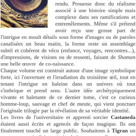
rendu. Prouesse donc du réalisme
associé à une histoire simple mais
complexe dans ses ramifications et
entremêlements. Même s'il prétend
avoir reçu une grosse part de
l'intrigue en moult détails sous forme d'images ou de paroles
canalisées un beau matin, la forme reste un assemblage
subtil et cohérent de vécu (enfance, voyages, rencontres...),
d'impressions, de visions ou de ressenti, faisant de
Shaman
une belle œuvre de co-naissance.
Chaque volume est construit autour d'une image symbolique
forte, ici l'ouverture et l'irradiation du troisième œil, tout en
tenant l'intrigue en haleine dans un univers où tout
s'imbrique et prend sens. L'autre idée archétypiquement
vivante et haletante de ce dernier tome, c'est ce curieux
homme-loup, sauvage et chef de meute, qui vient ponctuer
l'originale trilogie par la révélation de sa véritable identité.
Les livres de l'universitaire et apprenti sorcier
Castaneda
étaient aussi écrits et agencés de façon magique. Ils ont
finalement touché un large public. Souhaitons à
Tigran
un