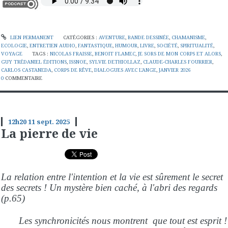
LIEN PERMANENT
CATÉGORIES :
AVENTURE
,
BANDE DESSINÉE
,
CHAMANISME
,
ECOLOGIE
,
ENTRETIEN AUDIO
,
FANTASTIQUE
,
HUMOUR
,
LIVRE
,
SOCIÉTÉ
,
SPIRITUALITÉ
,
VOYAGE
TAGS :
NICOLAS FRAISSE
,
BENOIT FLAMEC
,
JE SORS DE MON CORPS ET ALORS
,
GUY TRÉDANIEL ÉDITIONS
,
ISSNOE
,
SYLVIE DETHIOLLAZ
,
CLAUDE-CHARLES FOURRIER
,
CARLOS CASTANEDA
,
CORPS DE RÊVE
,
DIALOGUES AVEC L'ANGE
,
JANVIER 2026
0
COMMENTAIRE
12h20
11
sept. 2025
La pierre de vie
La relation entre l'intention et la vie est sûrement le secret
des secrets ! Un mystère bien caché, à l'abri des regards
(p.65)
Les synchronicités nous montrent que tout est esprit !