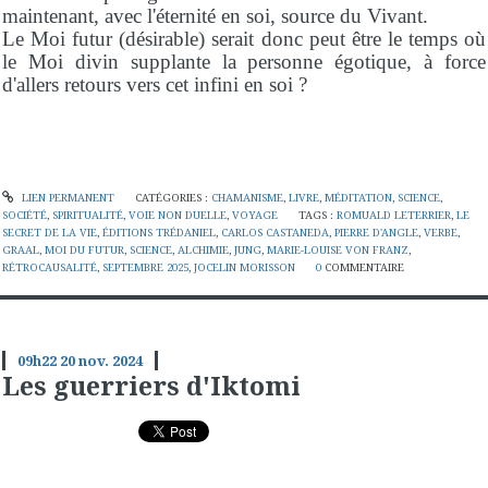
maintenant, avec l'éternité en soi, source du Vivant.
Le Moi futur (désirable) serait donc peut être le temps où
le Moi divin supplante la personne égotique, à force
d'allers retours vers cet infini en soi ?
LIEN PERMANENT
CATÉGORIES :
CHAMANISME
,
LIVRE
,
MÉDITATION
,
SCIENCE
,
SOCIÉTÉ
,
SPIRITUALITÉ
,
VOIE NON DUELLE
,
VOYAGE
TAGS :
ROMUALD LETERRIER
,
LE
SECRET DE LA VIE
,
ÉDITIONS TRÉDANIEL
,
CARLOS CASTANEDA
,
PIERRE D'ANGLE
,
VERBE
,
GRAAL
,
MOI DU FUTUR
,
SCIENCE
,
ALCHIMIE
,
JUNG
,
MARIE-LOUISE VON FRANZ
,
RÉTROCAUSALITÉ
,
SEPTEMBRE 2025
,
JOCELIN MORISSON
0
COMMENTAIRE
09h22
20
nov. 2024
Les guerriers d'Iktomi