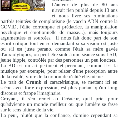
L'auteur de plus de 80 ans
n'avait rien publié depuis 13 ans
et nous livre ses ruminations
parfois teintées de complotisme (le vaccin ARN contre la
COVID, l'élite corrompue et prédatrice, la manipulation
psychique et émotionnelle de masse...), mais toujours
argumentées et sourcées. Il nous fait donc part de son
esprit critique tout en se demandant si sa vision est juste
ou s'il est juste parano, comme l'était sa mère gavée
d'anxiolytiques, ou peut être suite à une séance sous LSD,
jeune hippie, contrôlée par des personnes un peu louches.
La BD est un art pertinent et percutant, comme l'est la
musique par exemple, pour relater d'une perception autre
de la réalité, voire de la notion de réalité elle-même.
Le trait de
Crumb
si caractéristique, se mettant ici en
scène avec forte expression, est plus parlant qu'un long
discours et frappe l'imaginaire.
Croyant, il s'en remet au Créateur, qu'il prie, pour
qu'advienne un monde meilleur ou que lumière se fasse
sur le sens ultime de la vie.
La peur, plutôt que la confiance, domine cependant sa