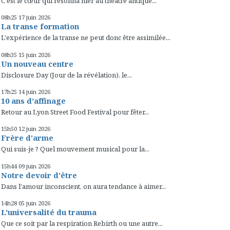
C'est le cœur qui résonna hier au théâtre antique...
08h25
17
juin 2026
La transe formation
L'expérience de la transe ne peut donc être assimilée...
08h35
15
juin 2026
Un nouveau centre
Disclosure Day (Jour de la révélation), le...
17h25
14
juin 2026
10 ans d’affinage
Retour au Lyon Street Food Festival pour fêter...
15h50
12
juin 2026
Frère d'arme
Qui suis-je ? Quel mouvement musical pour la...
15h44
09
juin 2026
Notre devoir d'être
Dans l'amour inconscient, on aura tendance à aimer...
14h28
05
juin 2026
L'universalité du trauma
Que ce soit par la respiration Rebirth ou une autre...