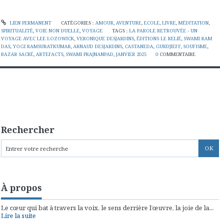
LIEN PERMANENT
CATÉGORIES :
AMOUR
,
AVENTURE
,
ECOLE
,
LIVRE
,
MÉDITATION
,
SPIRITUALITÉ
,
VOIE NON DUELLE
,
VOYAGE
TAGS :
LA PAROLE RETROUVÉE - UN
VOYAGE AVEC LEE LOZOWICK
,
VERONIQUE DESJARDINS
,
ÉDITIONS LE RELIÉ
,
SWAMI RAM
DAS
,
YOGI RAMSURATKUMAR
,
ARNAUD DESJARDINS
,
CASTANEDA
,
GURDJIEFF
,
SOUFISME
,
BAZAR SACRÉ
,
ARTEFACTS
,
SWAMI PRAJNANPAD
,
JANVIER 2025
0
COMMENTAIRE
Rechercher
À propos
Le cœur qui bat à travers la voix, le sens derrière l’œuvre, la joie de la...
Lire la suite