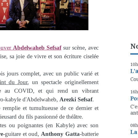
No
rouver
Abdelwaheb Sefsaf
sur scène, avec
ise, sa joie de vivre et son écriture ciselée
10
L'
ois jours complet, avec un public varié et
Cou
int du Jour
, un spectacle originellement
aute au COVID, et qui rend un vibrant
16
Po
ro-kabyle d'Abdelwaheb,
Arezki Sefsaf
.
C'e
ie remplie et tumultueuse de ce dernier et
ant
ieusard du fils passionné de théâtre.
tes ou poignantes (en Kabyle) avec son
08
La
re
-guitare et oud,
Anthony Gatta
-batterie