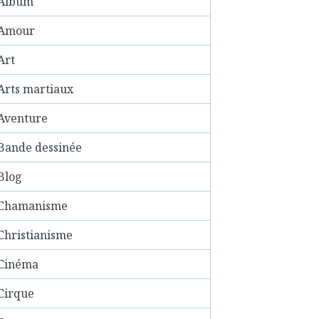
Album
Amour
Art
Arts martiaux
Aventure
Bande dessinée
Blog
Chamanisme
Christianisme
Cinéma
Cirque