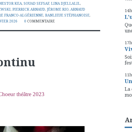
NESTOR KEA
,
SOUAD SEFSAF
,
LINA DJELLALIL
,
EWSKI
,
PIERRICK ARNAUD
,
JÉROME RIO
,
ARNAUD
14
RE FRANCO-ALGÉRIENNE
,
BANLIEUE STÉPHANOISE
,
L'
VIER 2026
0
COMMENTAIRE
Que
une
17
Vi
Soi
ontinu
fest
11
Un
La 
hoeur théâtre 2023
mon
A