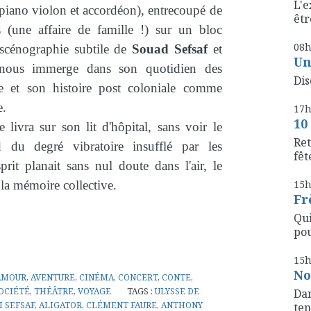
L'e
piano violon et accordéon), entrecoupé de
êtr
 (une affaire de famille !) sur un bloc
08
(scénographie subtile de
Souad Sefsaf
et
Un
nous immerge dans son quotidien des
Dis
e et son histoire post coloniale comme
e.
17
10
livra sur son lit d'hôpital, sans voir le
Ret
d du degré vibratoire insufflé par les
fête
prit planait sans nul doute dans l'air, le
la mémoire collective.
15
Fr
Qui
pou
15
No
AMOUR
,
AVENTURE
,
CINÉMA
,
CONCERT
,
CONTE
,
OCIÉTÉ
,
THÉÂTRE
,
VOYAGE
TAGS :
ULYSSE DE
Dan
I SEFSAF
,
ALIGATOR
,
CLÉMENT FAURE
,
ANTHONY
ten