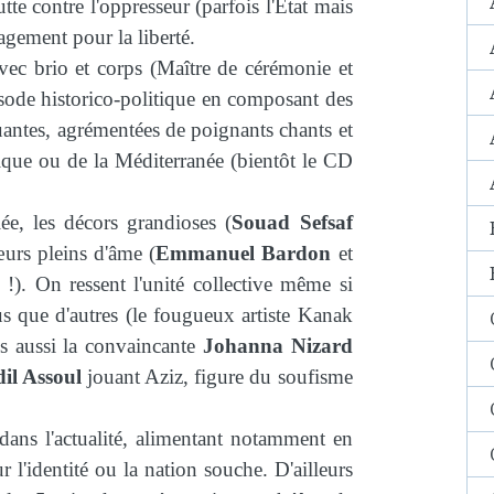
tte contre l'oppresseur (parfois l'État mais
gagement pour la liberté.
ec brio et corps (Maître de cérémonie et
isode historico-politique en composant des
ntes, agrémentées de poignants chants et
ique ou de la Méditerranée (bientôt le CD
iée, les décors grandioses (
Souad Sefsaf
œurs pleins d'âme (
Emmanuel Bardon
et
). On ressent l'unité collective même si
us que d'autres (le fougueux artiste Kanak
s aussi la convaincante
Johanna Nizard
il Assoul
jouant Aziz, figure du soufisme
 dans l'actualité, alimentant notamment en
 l'identité ou la nation souche. D'ailleurs