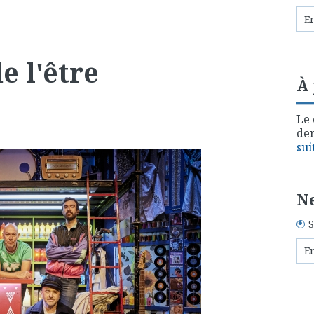
e l'être
À
Le 
der
sui
Ne
S