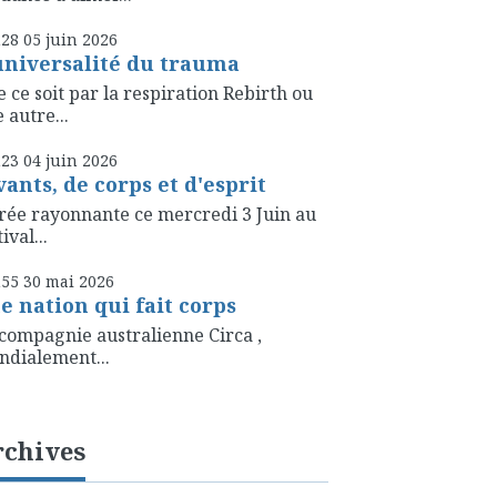
h28
05
juin 2026
universalité du trauma
 ce soit par la respiration Rebirth ou
 autre...
h23
04
juin 2026
vants, de corps et d'esprit
rée rayonnante ce mercredi 3 Juin au
ival...
h55
30
mai 2026
e nation qui fait corps
compagnie australienne Circa ,
dialement...
rchives