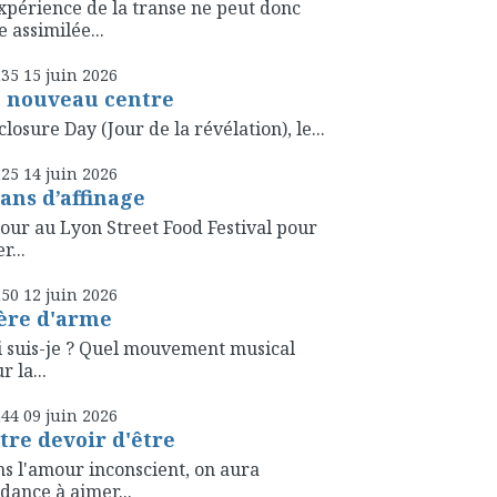
xpérience de la transe ne peut donc
e assimilée...
h35
15
juin 2026
 nouveau centre
closure Day (Jour de la révélation), le...
h25
14
juin 2026
 ans d’affinage
our au Lyon Street Food Festival pour
r...
h50
12
juin 2026
ère d'arme
 suis-je ? Quel mouvement musical
r la...
h44
09
juin 2026
tre devoir d'être
s l'amour inconscient, on aura
dance à aimer...