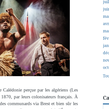
jui
jui
ma
avr
ma
fév
jan
dé
no
oct
Tou
le Calédonie perçue par les algériens (Les
Ca
1870, par leurs colonisateurs français. À
des communards via Brest et bien sûr les