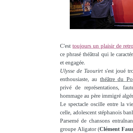
C'est
toujours un plaisir de ret
ce phrasé théâtral qui le caractér
et engagée.
Ulysse de Taourirt
s'est joué tr
enthousiaste, au
théâtre du Po
privé de représentations, f
hommage au père immigré algé
Le spectacle oscille entre la v
celle, adolescent stéphanois banl
Parsemé de chansons entraînan
groupe Aligator (
Clément Fau