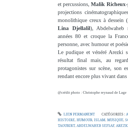
et percussions,
Malik Richeux
-
projections cinématographiques
monolithique creux à dessein 
Lina Djellalil
), Abdelwaheb 
années 80 et croque la Franc
personne, avec humour et poési
Le pudique et vénéré Arezki se 
résultat final mais, au regar
protagonistes sur scène, son es
rendant encore plus vivant dans 
@crédit photo : Christophe reynaud de Lage
LIEN PERMANENT
CATÉGORIES :
HISTOIRE
,
HUMOUR
,
ISLAM
,
MUSIQUE
,
S
TAOURIRT
,
ABDELWAHEB SEFSAF
,
AREZK