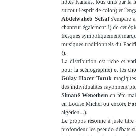
hôtes Kanaks, tous unis par la lu
surtout l'esprit de colon) et l'en
Abdelwaheb Sefsaf
s'empare av
chanteur également !) de cet ép
fresques symboliquement marqua
musiques traditionnels du Pacif
!).
La distribution est riche et var
pour la scénographie) et les ch
Gülay Hacer Toruk
magiques !
des individualités rayonnent pl
Simanë Wenethem
en tête mai
en Louise Michel ou encore
Fod
algérien...).
Le propos résonne à juste titre
profondeur les pseudo-débats sur