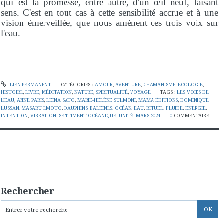
qui est la promesse, entre autre, d'un
œil neuf, faisant
sens. C'est en tout cas à cette sensibilité accrue et à une
vision émerveillée, que nous amènent ces trois voix sur
l'eau.
LIEN PERMANENT
CATÉGORIES :
AMOUR
,
AVENTURE
,
CHAMANISME
,
ECOLOGIE
,
HISTOIRE
,
LIVRE
,
MÉDITATION
,
NATURE
,
SPIRITUALITÉ
,
VOYAGE
TAGS :
LES VOIES DE
L'EAU
,
ANNE PARIS
,
LEINA SATO
,
MARIE-HÉLÈNE SULMONI
,
MAMA ÉDITIONS
,
DOMINIQUE
LUSSAN
,
MASARU EMOTO
,
DAUPHINS
,
BALEINES
,
OCÉAN
,
EAU
,
RITUEL
,
FLUIDE
,
ENERGIE
,
INTENTION
,
VIBRATION
,
SENTIMENT OCÉANIQUE
,
UNITÉ
,
MARS 2024
0
COMMENTAIRE
Rechercher