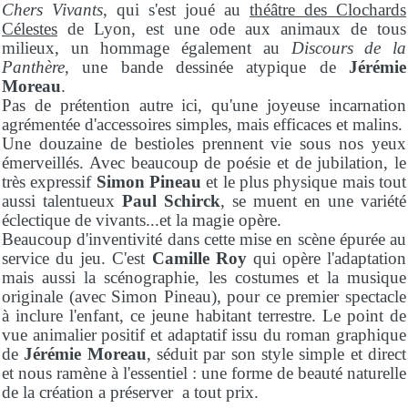
Chers Vivants
, qui s'est joué au
théâtre des Clochards
Célestes
de Lyon, est une ode aux animaux de tous
milieux, un hommage également au
Discours de la
Panthère
, une bande dessinée atypique de
Jérémie
Moreau
.
Pas de prétention autre ici, qu'une joyeuse incarnation
agrémentée d'accessoires simples, mais efficaces et malins.
Une douzaine de bestioles prennent vie sous nos yeux
émerveillés. Avec beaucoup de poésie et de jubilation, le
très expressif
Simon Pineau
et le plus physique mais tout
aussi talentueux
Paul Schirck
, se muent en une variété
éclectique de vivants...et la magie opère.
Beaucoup d'inventivité dans cette mise en scène épurée au
service du jeu. C'est
Camille Roy
qui opère l'adaptation
mais aussi la scénographie, les costumes et la musique
originale (avec Simon Pineau), pour ce premier spectacle
à inclure l'enfant, ce jeune habitant terrestre. Le point de
vue animalier positif et adaptatif issu du roman graphique
de
Jérémie Moreau
, séduit par son style simple et direct
et nous ramène à l'essentiel : une forme de beauté naturelle
de la création a préserver a tout prix.