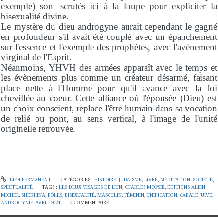
exemple) sont scrutés ici à la loupe pour expliciter la
bisexualité divine.
Le mystère du dieu androgyne aurait cependant le gagné
en profondeur s'il avait été couplé avec un épanchement
sur l'essence et l'exemple des prophètes, avec l'avènement
virginal de l'Esprit.
Néanmoins, YHVH des armées apparaît avec le temps et
les évènements plus comme un créateur désarmé, faisant
place nette à l'Homme pour qu'il avance avec la foi
chevillée au coeur. Cette alliance où l'épousée (Dieu) est
un choix conscient, replace l'être humain dans sa vocation
de relié ou pont, au sens vertical, à l'image de l'unité
originelle retrouvée.
LIEN PERMANENT
CATÉGORIES :
HISTOIRE
,
JUDAISME
,
LIVRE
,
MÉDITATION
,
SOCIÉTÉ
,
SPIRITUALITÉ
TAGS :
LES DEUX VISAGES DE L'UN
,
CHARLES MOPSIK
,
ÉDITIONS ALBIN
MICHEL
,
SHEKHINA
,
PÔLES
,
BISEXUALITÉ
,
MASCULIN
,
FÉMININ
,
UNIFICATION
,
CABALE JUIVE
,
ANDROGYNIE
,
AVRIL 2024
0
COMMENTAIRE