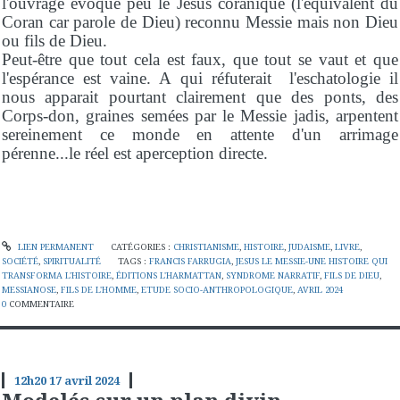
l'ouvrage évoque peu le Jésus coranique (l'équivalent du
Coran car parole de Dieu) reconnu Messie mais non Dieu
ou fils de Dieu.
Peut-être que tout cela est faux, que tout se vaut et que
l'espérance est vaine. A qui réfuterait l'eschatologie il
nous apparait pourtant clairement que des ponts, des
Corps-don, graines semées par le Messie jadis, arpentent
sereinement ce monde en attente d'un arrimage
pérenne...le réel est aperception directe.
LIEN PERMANENT
CATÉGORIES :
CHRISTIANISME
,
HISTOIRE
,
JUDAISME
,
LIVRE
,
SOCIÉTÉ
,
SPIRITUALITÉ
TAGS :
FRANCIS FARRUGIA
,
JESUS LE MESSIE-UNE HISTOIRE QUI
TRANSFORMA L'HISTOIRE
,
ÉDITIONS L'HARMATTAN
,
SYNDROME NARRATIF
,
FILS DE DIEU
,
MESSIANOSE
,
FILS DE L'HOMME
,
ETUDE SOCIO-ANTHROPOLOGIQUE
,
AVRIL 2024
0
COMMENTAIRE
12h20
17
avril 2024