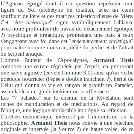
L'Agneau égorgé dont il est question représente une
figure du Soi (archétype de totalité), avec un cœur
souffrant de Père et des matrices miséricordieuse de Mère.
Cet "
être océanique
" signe symboliquement l'alliance
avec notre profondeur (le travail du détachement égotique
?) psychique et organique, promettant une paix à ceux
s'engageant avec foi dans cet "
ensemencement christique
"
pour naître homme nouveau, délié du péché et de l'attrait
du serpent antique.
Comme l'auteur de l'Apocalypse,
Armand Theis
compose une œuvre régénérée par l'esprit, en proposant
une salve aiguisée (envers l'homme 3.0) ainsi qu'un verbe
poétique nourricier (l'épée a double tranchant ?), hérité de
Celui qui donna sa vie en rançon et promit un Paraclet,
assimilable à un guide intérieur ou souffle sacré.
Les "7 ballades" sur le chemin de la Révélation sont
riches de manducation et de méditations. Au regard de
l'époque, une logique implacable imprègne sa réflexion.
Chrétien œcuménique intéressé par l'hindouisme ou la
philosophie,
Armand Theis
nous convie à une relecture
originale et innervée (la Source ?) de haute volée, de ce