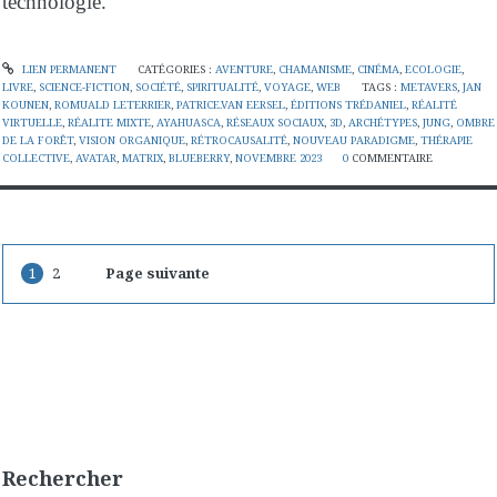
technologie.
LIEN PERMANENT
CATÉGORIES :
AVENTURE
,
CHAMANISME
,
CINÉMA
,
ECOLOGIE
,
LIVRE
,
SCIENCE-FICTION
,
SOCIÉTÉ
,
SPIRITUALITÉ
,
VOYAGE
,
WEB
TAGS :
METAVERS
,
JAN
KOUNEN
,
ROMUALD LETERRIER
,
PATRICE.VAN EERSEL
,
ÉDITIONS TRÉDANIEL
,
RÉALITÉ
VIRTUELLE
,
RÉALITE MIXTE
,
AYAHUASCA
,
RÉSEAUX SOCIAUX
,
3D
,
ARCHÉTYPES
,
JUNG
,
OMBRE
DE LA FORÊT
,
VISION ORGANIQUE
,
RÉTROCAUSALITÉ
,
NOUVEAU PARADIGME
,
THÉRAPIE
COLLECTIVE
,
AVATAR
,
MATRIX
,
BLUEBERRY
,
NOVEMBRE 2023
0
COMMENTAIRE
1
2
Page suivante
Rechercher