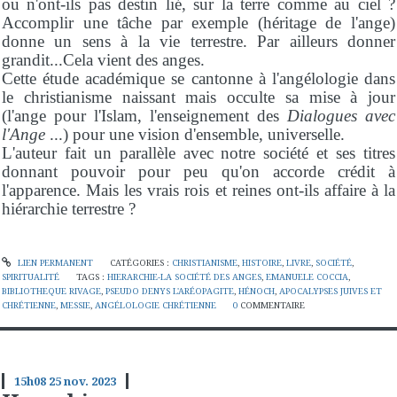
ou n'ont-ils pas destin lié, sur la terre comme au ciel ?
Accomplir une tâche par exemple (héritage de l'ange)
donne un sens à la vie terrestre. Par ailleurs donner
grandit...Cela vient des anges.
Cette étude académique se cantonne à l'angélologie dans
le christianisme naissant mais occulte sa mise à jour
(l'ange pour l'Islam, l'enseignement des
Dialogues avec
l'Ange
...) pour une vision d'ensemble, universelle.
L'auteur fait un parallèle avec notre société et ses titres
donnant pouvoir pour peu qu'on accorde crédit à
l'apparence. Mais les vrais rois et reines ont-ils affaire à la
hiérarchie terrestre ?
LIEN PERMANENT
CATÉGORIES :
CHRISTIANISME
,
HISTOIRE
,
LIVRE
,
SOCIÉTÉ
,
SPIRITUALITÉ
TAGS :
HIERARCHIE-LA SOCIÉTÉ DES ANGES
,
EMANUELE COCCIA
,
BIBLIOTHEQUE RIVAGE
,
PSEUDO DENYS L'ARÉOPAGITE
,
HÉNOCH
,
APOCALYPSES JUIVES ET
CHRÉTIENNE
,
MESSIE
,
ANGÉLOLOGIE CHRÉTIENNE
0
COMMENTAIRE
15h08
25
nov. 2023