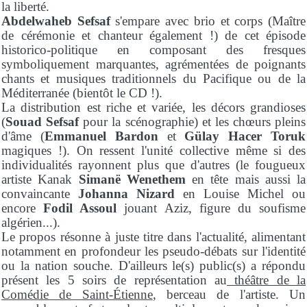
la liberté.
Abdelwaheb Sefsaf
s'empare avec brio et corps (Maître
de cérémonie et chanteur également !) de cet épisode
historico-politique en composant des fresques
symboliquement marquantes, agrémentées de poignants
chants et musiques traditionnels du Pacifique ou de la
Méditerranée (bientôt le CD !).
La distribution est riche et variée, les décors grandioses
(
Souad Sefsaf
pour la scénographie) et les chœurs pleins
d'âme (
Emmanuel Bardon
et
Gülay Hacer Toruk
magiques !). On ressent l'unité collective même si des
individualités rayonnent plus que d'autres (le fougueux
artiste Kanak
Simanë Wenethem
en tête mais aussi la
convaincante
Johanna Nizard
en Louise Michel ou
encore
Fodil Assoul
jouant Aziz, figure du soufisme
algérien...).
Le propos résonne à juste titre dans l'actualité, alimentant
notamment en profondeur les pseudo-débats sur l'identité
ou la nation souche. D'ailleurs le(s) public(s) a répondu
présent les 5 soirs de représentation au
théâtre de la
Comédie de Saint-Étienne
, berceau de l'artiste. Un