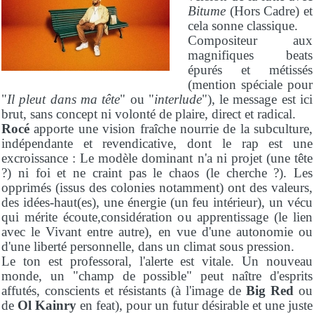
Bitume
(Hors Cadre) et
cela sonne classique.
Compositeur aux
magnifiques beats
épurés et métissés
(mention spéciale pour
"
Il pleut dans ma tête
" ou "
interlude
"), le message est ici
brut, sans concept ni volonté de plaire, direct et radical.
Rocé
apporte une vision fraîche nourrie de la subculture,
indépendante et revendicative, dont le rap est une
excroissance : Le modèle dominant n'a ni projet (une tête
?) ni foi et ne craint pas le chaos (le cherche ?). Les
opprimés (issus des colonies notamment) ont des valeurs,
des idées-haut(es), une énergie (un feu intérieur), un vécu
qui mérite écoute,considération ou apprentissage (le lien
avec le Vivant entre autre), en vue d'une autonomie ou
d'une liberté personnelle, dans un climat sous pression.
Le ton est professoral, l'alerte est vitale. Un nouveau
monde, un "champ de possible" peut naître d'esprits
affutés, conscients et résistants (à l'image de
Big Red
ou
de
Ol Kainry
en feat), pour un futur désirable et une juste