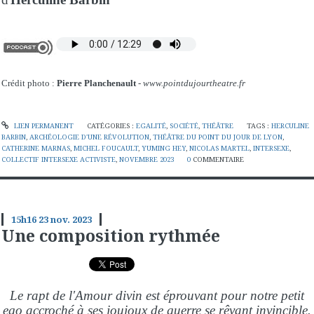
Crédit photo :
Pierre Planchenault
-
www.pointdujourtheatre.fr
LIEN PERMANENT
CATÉGORIES :
EGALITÉ
,
SOCIÉTÉ
,
THÉÂTRE
TAGS :
HERCULINE
BARBIN
,
ARCHÉOLOGIE D'UNE RÉVOLUTION
,
THÉÂTRE DU POINT DU JOUR DE LYON
,
CATHERINE MARNAS
,
MICHEL FOUCAULT
,
YUMING HEY
,
NICOLAS MARTEL
,
INTERSEXE
,
COLLECTIF INTERSEXE ACTIVISTE
,
NOVEMBRE 2023
0
COMMENTAIRE
15h16
23
nov. 2023
Une composition rythmée
Le rapt de l'Amour divin est éprouvant pour notre petit
ego accroché à ses joujoux de guerre se rêvant invincible.