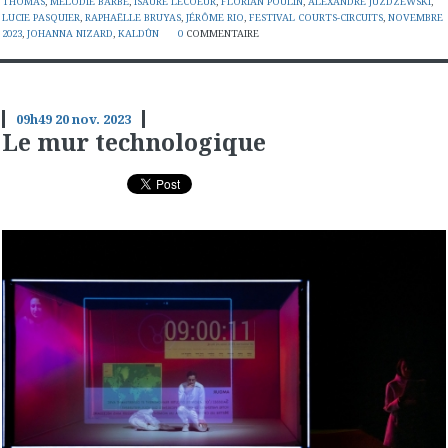
THOMAS
,
MÉLODIE BARBE
,
ISAURE LECOEUR
,
FLORIAN POULIN
,
ALEXANDRE JUZDZEWSKI
,
LUCIE PASQUIER
,
RAPHAËLLE BRUYAS
,
JÉRÔME RIO
,
FESTIVAL COURTS-CIRCUITS
,
NOVEMBRE
2023
,
JOHANNA NIZARD
,
KALDÛN
0
COMMENTAIRE
09h49
20
nov. 2023
Le mur technologique