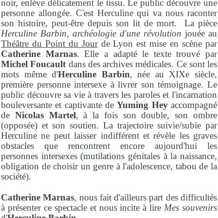
noir, enlève délicatement le tissu. Le public découvre une
personne allongée. C'est Herculine qui va nous raconter
son histoire, peut-être depuis son lit de mort. La pièce
Herculine Barbin, archéologie d'une révolution
jouée au
Théâtre du Point du Jour
de Lyon
est mise en scène par
Catherine Marnas
. Elle a adapté le texte trouvé par
Michel Foucault
dans des archives médicales. Ce sont les
mots même d'
Herculine Barbin
, née au XIXe siècle,
première personne intersexe à livrer son témoignage. Le
public découvre sa vie à travers les paroles et l'incarnation
bouleversante et captivante de
Yuming Hey
accompagné
de
Nicolas Martel
, à la fois son double, son ombre
(opposée) et son soutien. La trajectoire suivie/subie par
Herculine ne peut laisser indifférent et révèle les graves
obstacles que rencontrent encore aujourd'hui les
personnes intersexes (mutilations génitales à la naissance,
obligation de choisir un genre à l'adolescence, tabou de la
société).
Catherine Marnas
, nous fait d'ailleurs part des difficultés
à présenter ce spectacle et nous incite à lire
Mes souvenirs
d'
Herculine Barbin