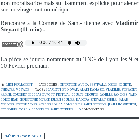
non moralisatrice mais suffisamment explicite pour alerter
sur un virage tout numérique.
Rencontre à la Comète de Saint-Étienne avec
Vladimir
Steyart (11 min) :
La pièce se jouera notamment au TNG de Lyon les 9 et
10 Février prochain.
LIEN PERMANENT
CATÉGORIES :
ENTRETIEN AUDIO
,
FESTIVAL
,
LOISIRS
,
SOCIÉTÉ
,
THÉÂTRE
,
VOYAGE
TAGS :
SCARLETT ET NOVAK
,
ALAIN DAMASIO
,
VLADIMIR STEYAERT
,
ARIANE COURBET
,
NICOLAS DUPONT
,
FESTIVAL COURTS-CIRCUITS
,
CAMILLE SANCHEZ
,
YANN
LORIC
,
JEAN-CHRISTOPHE MURAT
,
JULIEN SOULIER
,
ISADORA STEYAERT-SEBIRE
,
SARAH
MEUNIER-SCHOENACKER
,
ATELIERS DE LA COMÉDIE DE SAINT-ÉTIENNE
,
JEAN-LUC WEINICH
,
NOVEMBRE 2023
,
LA COMETE DE SAINT-ETIENNE
0
COMMENTAIRE
14h09
13
nov. 2023