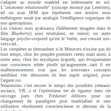
s'adapter au monde matériel est intéressante en soi.
L"
anatomie relationnelle
" (concept énoncé par Leterrier),
tel un scan IRM que représente une session sous
enthéogene serait par analogie l'intelligence organique de
nos aperceptions.
Les visions sous ayahuasca (fidèlement imagées dans le
film
Blueberry
) sous tendraient, en miroir, un autre
langage psycho-corporel qu'est le Verbe, son creuset uni-
vers-ciel...
Les compères se demandent si le Metavers n'existe pas de
tout temps, chez les peuples premiers certes mais aussi, à
notre sens, chez les mystiques inspirés, qui évoqueraient
une conscience reliée plutôt qu'augmentée...tant il est
malheureusement vrai que les nouveaux concepts
semblent vite détournés de leur esprit originel, pour
l'argent roi.
Néanmoins c'est encore le temps des possibles (réseaux
sociaux, VR...) et l'optimisme est de rigueur dans cet
ouvrage paru chez
Trédaniel éditions
pour un
changement de paradigme post matérialiste et une
utilisation résolument consciencieuse et altruiste de la