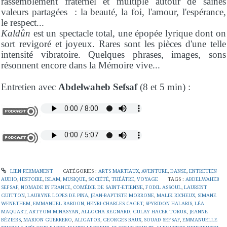
rassemblement fraternel et multiple autour de saines
valeurs partagées : la beauté, la foi, l'amour, l'espérance,
le respect...
Kaldûn
est un spectacle total, une épopée lyrique dont on
sort revigoré et joyeux. Rares sont les pièces d'une telle
intensité vibratoire. Quelques phrases, images, sons
résonnent encore dans la Mémoire vive...
Entretien avec
Abdelwaheb Sefsaf
(8 et 5 min) :
LIEN PERMANENT
CATÉGORIES :
ARTS MARTIAUX
,
AVENTURE
,
DANSE
,
ENTRETIEN
AUDIO
,
HISTOIRE
,
ISLAM
,
MUSIQUE
,
SOCIÉTÉ
,
THÉÂTRE
,
VOYAGE
TAGS :
ABDELWAHEB
SEFSAF
,
NOMADE IN FRANCE
,
COMÉDIE DE SAINT-ETIENNE
,
FODIL ASSOUL
,
LAURENT
GUITTON
,
LAURYNE LOPES DE PINA
,
JEAN-BAPTISTE MORRONE
,
MALIK RICHEUX
,
SIMANE
WENETHEM
,
EMMANUEL BARDON
,
HENRI-CHARLES CAGET
,
SPYRIDON HALARIS
,
LÉA
MAQUART
,
ARTYOM MINASYAN
,
ALLOCHA REGNARD
,
GULAY HACER TORUK
,
JEANNE
BÉZIERS
,
MARION GUERRERO
,
ALIGATOR
,
GEORGES BAUX
,
SOUAD SEFSAF
,
EMMANUELLE