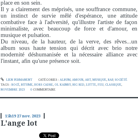
place en son sein.
Il y a clairement des méprisés, une souffrance commune,
un instinct de survie mêlé d'espérance, une attitude
combative face à l'adversité, qu'illustre l'artiste de façon
minimaliste, avec beaucoup de force et d'amour, en
musique et pulsation.
Du niveau, de la hauteur, de la verve, des rêves...un
album sous haute tension qui décrit avec brio notre
modernité déshumanisée et la nécessaire alliance avec
l'instant, afin qu'une présence soit.
LIEN PERMANENT
CATÉGORIES :
ALBUM
,
AMOUR
,
ART
,
MUSIQUE
,
RAP
,
SOCIÉTÉ
TAGS :
ROCÉ
,
BITUME
,
HORS CADRE
,
OL KAINRY
,
BIG RED
,
LUTTE
,
FEU
,
CLASSIQUE
,
NOVEMBRE 2023
0
COMMENTAIRE
15h19
27
nov. 2023
L'ange lot