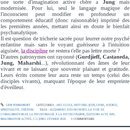
une sorte d'imagination active chère a
Jung
mais
modernisée. Pour lui, seul le langage magique de
l'inconscient peut modifier en profondeur un
comportement éducatif (donc raisonnable) imprimé des
les premières années, mettant ainsi en doute le bienfait
psychanalytique.
Il est question de tricherie sacrée pour leurrer notre psyché
enfantine mais sans le voyant guérisseur à l'intuition
aiguisée,
la discipline
ne restera t'elle pas lettre morte ?
D'autres patronymes ont rayonné (
Gurdjieff, Castaneda,
Jung, Maharshi
...), révolutionnant des âmes de leur
vivant et ne laissant que souvenir plaisant et gratitude.
Leurs écrits comme leur aura reste un temps (celui des
disciples vivants), marquant l'époque de leur empreinte
d'éveilleur.
LIEN PERMANENT
CATÉGORIES :
ART
,
ECOLE
,
HISTOIRE
,
JEUX
,
LIVRE
,
SCIENCE
,
SPIRITUALITÉ
,
THÉÂTRE
TAGS :
ALEJANDRO JODOROWSKY
,
LA VOIE DE
L'OMAGINATION-DE LA PSYCHOMAGIE À LA PSYCHOTRANSE
,
ÉDITIONS ACTE SUD
,
IMAGINATION ACTIVE
,
C.G JUNG
,
FÉVRIER 2024
0
COMMENTAIRE