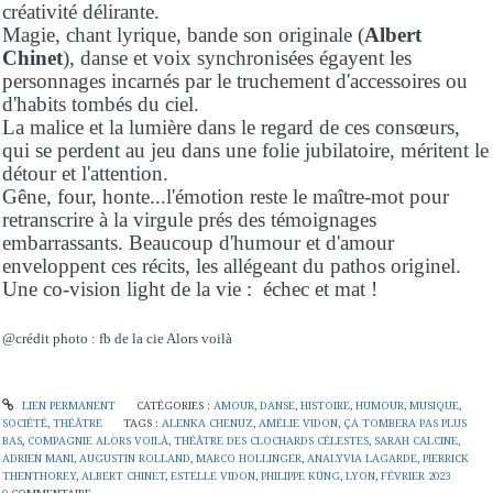
créativité délirante.
Magie, chant lyrique, bande son originale (
Albert
Chinet
), danse et voix synchronisées égayent les
personnages incarnés par le truchement d'accessoires ou
d'habits tombés du ciel.
La malice et la lumière dans le regard de ces consœurs,
qui se perdent au jeu dans une folie jubilatoire, méritent le
détour et l'attention.
Gêne, four, honte...l'émotion reste le maître-mot pour
retranscrire à la virgule prés des témoignages
embarrassants. Beaucoup d'humour et d'amour
enveloppent ces récits, les allégeant du pathos originel.
Une co-vision light de la vie : échec et mat !
@crédit photo : fb de la cie Alors voilà
LIEN PERMANENT
CATÉGORIES :
AMOUR
,
DANSE
,
HISTOIRE
,
HUMOUR
,
MUSIQUE
,
SOCIÉTÉ
,
THÉÂTRE
TAGS :
ALENKA CHENUZ
,
AMÉLIE VIDON
,
ÇA TOMBERA PAS PLUS
BAS
,
COMPAGNIE ALORS VOILÀ
,
THÉÂTRE DES CLOCHARDS CÉLESTES
,
SARAH CALCINE
,
ADRIEN MANI
,
AUGUSTIN ROLLAND
,
MARCO HOLLINGER
,
ANALYVIA LAGARDE
,
PIERRICK
THENTHOREY
,
ALBERT CHINET
,
ESTELLE VIDON
,
PHILIPPE KÜNG
,
LYON
,
FÉVRIER 2023