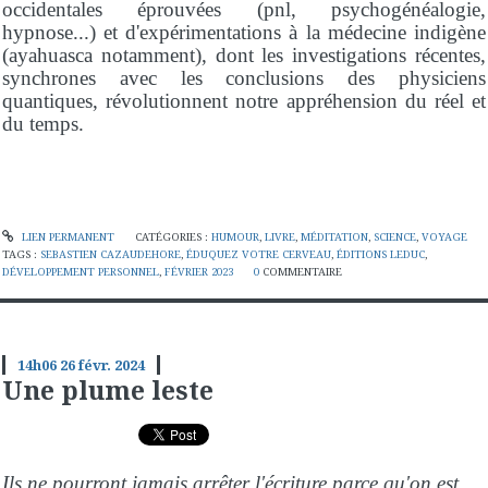
occidentales éprouvées (pnl, psychogénéalogie,
hypnose...) et d'expérimentations à la médecine indigène
(ayahuasca notamment), dont les investigations récentes,
synchrones avec les conclusions des physiciens
quantiques, révolutionnent notre appréhension du réel et
du temps.
LIEN PERMANENT
CATÉGORIES :
HUMOUR
,
LIVRE
,
MÉDITATION
,
SCIENCE
,
VOYAGE
TAGS :
SEBASTIEN CAZAUDEHORE
,
ÉDUQUEZ VOTRE CERVEAU
,
ÉDITIONS LEDUC
,
DÉVELOPPEMENT PERSONNEL
,
FÉVRIER 2023
0
COMMENTAIRE
14h06
26
févr. 2024
Une plume leste
Ils ne pourront jamais arrêter l'écriture parce qu'on est