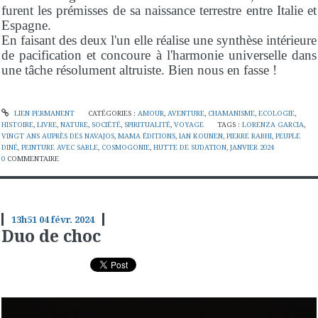
furent les prémisses de sa naissance terrestre entre Italie et
Espagne.
En faisant des deux l'un elle réalise une synthèse intérieure
de pacification et concoure à l'harmonie universelle dans
une tâche résolument altruiste. Bien nous en fasse !
LIEN PERMANENT
CATÉGORIES :
AMOUR
,
AVENTURE
,
CHAMANISME
,
ECOLOGIE
,
HISTOIRE
,
LIVRE
,
NATURE
,
SOCIÉTÉ
,
SPIRITUALITÉ
,
VOYAGE
TAGS :
LORENZA GARCIA
,
VINGT ANS AUPRÈS DES NAVAJOS
,
MAMA ÉDITIONS
,
IAN KOUNEN
,
PIERRE RABHI
,
PEUPLE
DINÉ
,
PEINTURE AVEC SABLE
,
COSMOGONIE
,
HUTTE DE SUDATION
,
JANVIER 2024
0
COMMENTAIRE
13h51
04
févr. 2024
Duo de choc