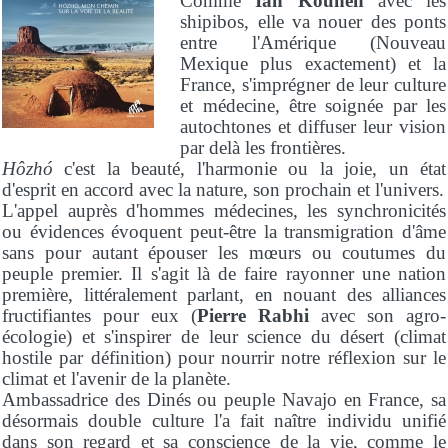
Comme
Ian Kounen
avec les
shipibos, elle va nouer des ponts
entre l'Amérique (Nouveau
Mexique plus exactement) et la
France, s'imprégner de leur culture
et médecine, être soignée par les
autochtones et diffuser leur vision
par delà les frontières.
Hôzhó
c'est la beauté, l'harmonie ou la joie, un état
d'esprit en accord avec la nature, son prochain et l'univers.
L'appel auprès d'hommes médecines, les synchronicités
ou évidences évoquent peut-être la transmigration d'âme
sans pour autant épouser les mœurs ou coutumes du
peuple premier. Il s'agit là de faire rayonner une nation
première, littéralement parlant, en nouant des alliances
fructifiantes pour eux (
Pierre Rabhi
avec son agro-
écologie) et s'inspirer de leur science du désert (climat
hostile par définition) pour nourrir notre réflexion sur le
climat et l'avenir de la planète.
Ambassadrice des Dinés ou peuple Navajo en France, sa
désormais double culture l'a fait naître individu unifié
dans son regard et sa conscience de la vie, comme le