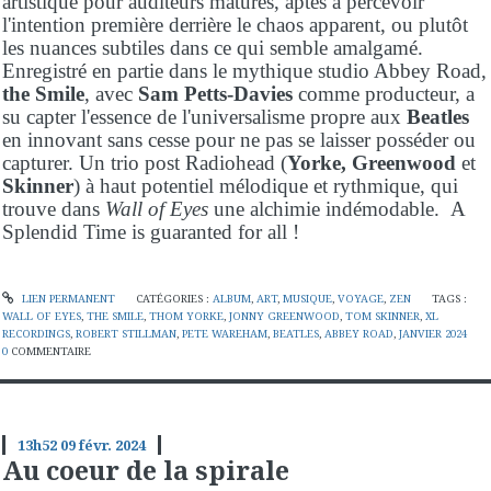
artistique pour auditeurs matures, aptes à percevoir
l'intention première derrière le chaos apparent, ou plutôt
les nuances subtiles dans ce qui semble amalgamé.
Enregistré en partie dans le mythique studio Abbey Road,
the Smile
, avec
Sam Petts-Davies
comme producteur, a
su capter l'essence de l'universalisme propre aux
Beatles
en innovant sans cesse pour ne pas se laisser posséder ou
capturer. Un trio post Radiohead (
Yorke, Greenwood
et
Skinner
) à haut potentiel mélodique et rythmique, qui
trouve dans
Wall of Eyes
une alchimie indémodable. A
Splendid Time is guaranted for all !
LIEN PERMANENT
CATÉGORIES :
ALBUM
,
ART
,
MUSIQUE
,
VOYAGE
,
ZEN
TAGS :
WALL OF EYES
,
THE SMILE
,
THOM YORKE
,
JONNY GREENWOOD
,
TOM SKINNER
,
XL
RECORDINGS
,
ROBERT STILLMAN
,
PETE WAREHAM
,
BEATLES
,
ABBEY ROAD
,
JANVIER 2024
0
COMMENTAIRE
13h52
09
févr. 2024
Au coeur de la spirale