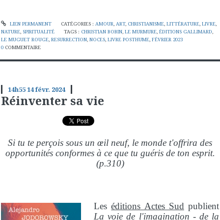
LIEN PERMANENT
CATÉGORIES :
AMOUR
,
ART
,
CHRISTIANISME
,
LITTÉRATURE
,
LIVRE
,
NATURE
,
SPIRITUALITÉ
TAGS :
CHRISTIAN BOBIN
,
LE MURMURE
,
ÉDITIONS GALLIMARD
,
LE MUGUET ROUGE
,
RESURRECTION
,
NOCES
,
LIVRE POSTHUME
,
FÉVRIER 2023
0
COMMENTAIRE
14h55
14
févr. 2024
Réinventer sa vie
Si tu te perçois sous un œil neuf, le monde t'offrira des
opportunités conformes à ce que tu guéris de ton esprit.
(p.310)
Les
éditions Actes Sud
publient
La voie de l'imagination - de la