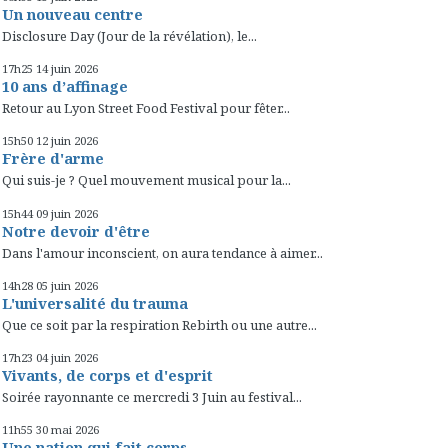
Un nouveau centre
Disclosure Day (Jour de la révélation), le...
17h25
14
juin 2026
10 ans d’affinage
Retour au Lyon Street Food Festival pour fêter...
15h50
12
juin 2026
Frère d'arme
Qui suis-je ? Quel mouvement musical pour la...
15h44
09
juin 2026
Notre devoir d'être
Dans l'amour inconscient, on aura tendance à aimer...
14h28
05
juin 2026
L'universalité du trauma
Que ce soit par la respiration Rebirth ou une autre...
17h23
04
juin 2026
Vivants, de corps et d'esprit
Soirée rayonnante ce mercredi 3 Juin au festival...
11h55
30
mai 2026
Une nation qui fait corps