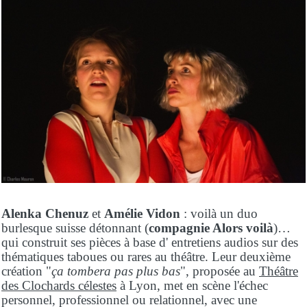
Alenka Chenuz
et
Amélie Vidon
: voilà un duo
burlesque suisse détonnant (
compagnie Alors voilà
)…
qui construit ses pièces à base d' entretiens audios sur des
thématiques taboues ou rares au théâtre. Leur deuxième
création "
ça tombera pas plus bas
", proposée au
Théâtre
des Clochards célestes
à Lyon, met en scène l'échec
personnel, professionnel ou relationnel, avec une