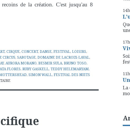
 recoins de la création. C'est jusqu'au 8
14
L'
Que
une
17
Vi
ART
,
CIRQUE
,
CONCERT
,
DANSE
,
FESTIVAL
,
LOISIRS
,
Soi
E CIRCUS
,
SABOTAGE
,
DOMAINE DE LACROIX-LAVAL
,
fest
AY
,
AURORA MORANO
,
BESMIR SULA
,
BRUNO TOSO
,
ATA FLORES
,
RUBY GASKELL
,
TEDDY HELEMARYAM
,
11
 MOTTERSHEAD
,
SIMON WALL
,
FESTIVAL DES NUITS
Un
TAIRE
La 
mon
cifique
A