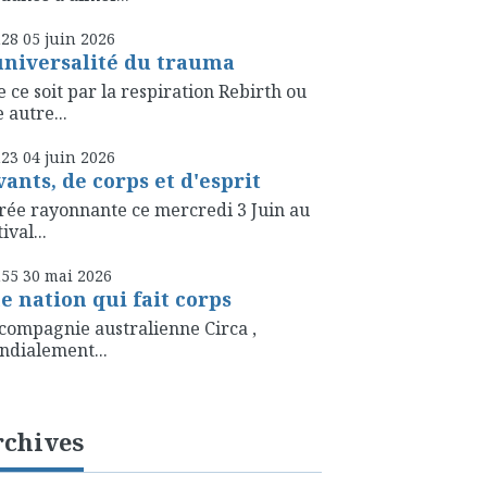
h28
05
juin 2026
universalité du trauma
 ce soit par la respiration Rebirth ou
 autre...
h23
04
juin 2026
vants, de corps et d'esprit
rée rayonnante ce mercredi 3 Juin au
ival...
h55
30
mai 2026
e nation qui fait corps
compagnie australienne Circa ,
dialement...
rchives