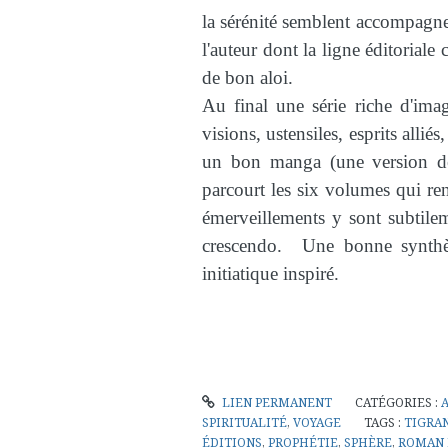
la sérénité semblent accompagn
l'auteur dont la ligne éditoriale
de bon aloi.
Au final une série riche d'ima
visions, ustensiles, esprits allié
un bon manga (une version des
parcourt les six volumes qui ren
émerveillements y sont subtile
crescendo. Une bonne synthè
initiatique inspiré.
LIEN PERMANENT
CATÉGORIES :
SPIRITUALITÉ
,
VOYAGE
TAGS :
TIGRA
ÉDITIONS
,
PROPHÉTIE
,
SPHÈRE
,
ROMAN 