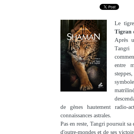
Le tigr
Tigran
Après u
Tangri
commencé
entre 
steppes
symbole
matrilin
descenda
de gènes hautement radio-act
connaissances astrales.
Pas en reste, Tangri poursuit sa q
d'outre-mondes et de ses victoire