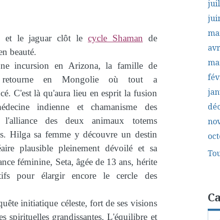
jui
jui
ma
e et le jaguar clôt le
cycle Shaman
de
avr
en beauté.
ma
ne incursion en Arizona, la famille de
fév
 retourne en Mongolie où tout a
jan
. C'est là qu'aura lieu en esprit la fusion
dé
médecine indienne et chamanisme des
, l'alliance des deux animaux totems
no
s. Hilga sa femme y découvre un destin
oct
éaire plausible pleinement dévoilé et sa
Tou
nce féminine, Seta, âgée de 13 ans, hérite
ifs pour élargir encore le cercle des
Ca
uête initiatique céleste, fort de ses visions
s spirituelles grandissantes. L'équilibre et