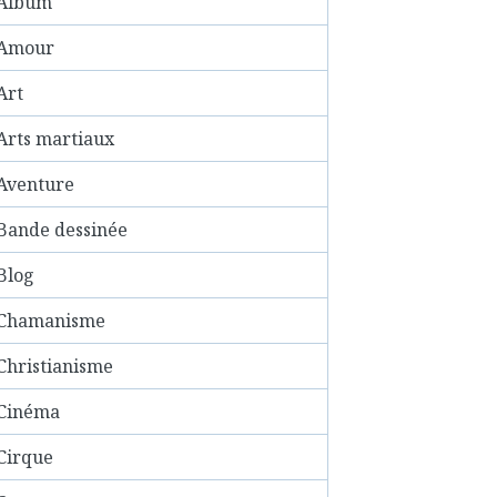
Album
Amour
Art
Arts martiaux
Aventure
Bande dessinée
Blog
Chamanisme
Christianisme
Cinéma
Cirque