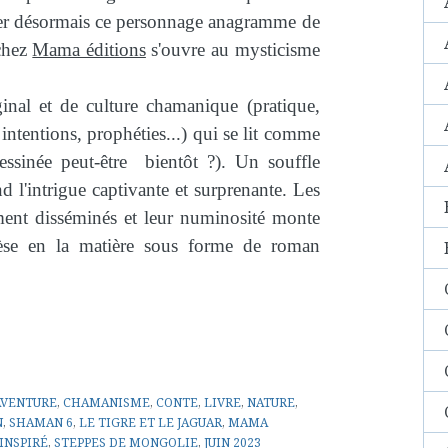
er désormais ce personnage anagramme de
 chez
Mama éditions
s'ouvre au mysticisme
ginal et de culture chamanique (pratique,
s, intentions, prophéties...) qui se lit comme
sinée peut-être bientôt ?). Un souffle
d l'intrigue captivante et surprenante. Les
ment disséminés et leur numinosité monte
se en la matière sous forme de roman
AVENTURE
,
CHAMANISME
,
CONTE
,
LIVRE
,
NATURE
,
N
,
SHAMAN 6
,
LE TIGRE ET LE JAGUAR
,
MAMA
INSPIRÉ
,
STEPPES DE MONGOLIE
,
JUIN 2023