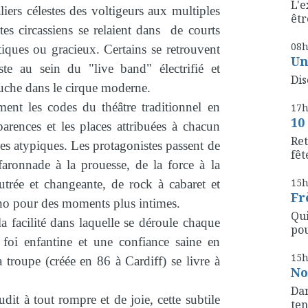
L'e
liers célestes des voltigeurs aux multiples
êtr
stes circassiens se relaient dans de courts
08
tiques ou gracieux. Certains se retrouvent
Un
te au sein du "live band" électrifié et
Dis
ouche dans le cirque moderne.
ment les codes du théâtre traditionnel en
17
10
parences et les places attribuées à chacun
Ret
s atypiques. Les protagonistes passent de
fête
faronnade à la prouesse, de la force à la
15
utrée et changeante, de rock à cabaret et
Fr
ano pour des moments plus intimes.
Qui
a facilité dans laquelle se déroule chaque
pou
e foi enfantine et une confiance saine en
15
 troupe (créée en 86 à Cardiff) se livre à
No
Dan
dit à tout rompre et de joie, cette subtile
ten