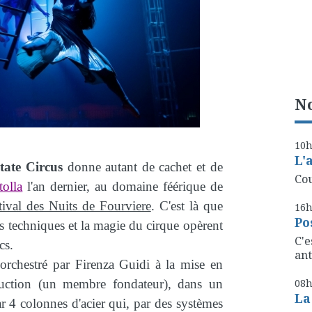
No
10
L'
tate Circus
donne autant de cachet et de
Cou
olla
l'an dernier, au domaine féérique de
stival des Nuits de Fourviere
. C'est là que
16
Po
s techniques et la magie du cirque opèrent
C'e
cs.
ant
 orchestré par Firenza Guidi à la mise en
uction (un membre fondateur), dans un
08
La
r 4 colonnes d'acier qui, par des systèmes