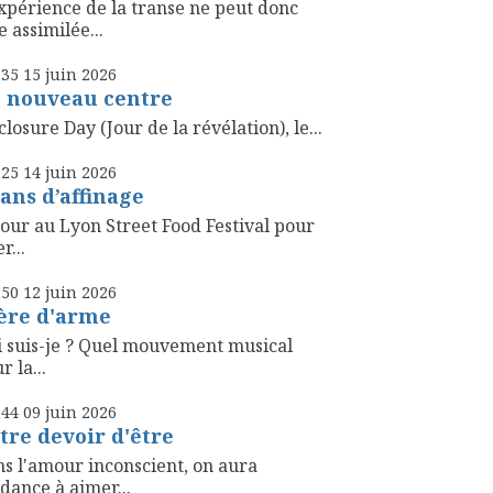
xpérience de la transe ne peut donc
e assimilée...
h35
15
juin 2026
 nouveau centre
closure Day (Jour de la révélation), le...
h25
14
juin 2026
 ans d’affinage
our au Lyon Street Food Festival pour
r...
h50
12
juin 2026
ère d'arme
 suis-je ? Quel mouvement musical
r la...
h44
09
juin 2026
tre devoir d'être
s l'amour inconscient, on aura
dance à aimer...